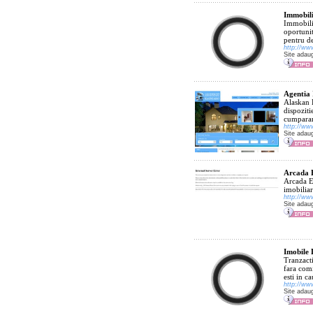
Immobil
Immobili
oportunit
pentru de
http://ww
Site adau
Agentia 
Alaskan B
dispoziti
cumparare
http://ww
Site adau
Arcada E
Arcada Eu
imobilia
http://ww
Site adau
Imobile 
Tranzacti
fara com
esti in c
http://www
Site adau