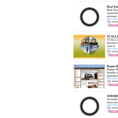
Real Za
Real Zaro
experient
necesare 
http://ww
Site adau
TCALL200
TCALL200
deoarece 
casa ta .
http://ww
Site adau
Regim Ho
Regim Ho
hotelier 
apartame
http://w
Site adau
ANDARC
Investiti
bune pret
http://ww
Site adau