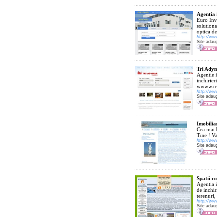
Agentia 
Euro Inve
solutiona
optica de
http://ww
Site adau
Tri Adym
Agentie i
inchirier
wwww.rea
http://ww
Site adau
Imobilia
Cea mai 
Tine ! Va
http://www
Site adau
Spatii c
Agentia i
de inchir
terenuri,
http://www
Site adau