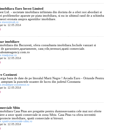
imobiliara Euro Invest Limited
st Ltd. - societate imobiliara infiintata din dorinta de a oferi noi abordari si
ri problemelor aparute pe piata imobiliara, si nu in ultimul rand de a schimba
seori eronata asupra agentiilor imobiliare.
w.investimob.ro
gat la: 12.05.2014
ar imobiliare
mobiliara din Bucuresti, ofera consultanta imobiliara.Include vanzari si
i de garsoniere,apartamente, case,vile,terenuri,spatii comerciale.
lestateagency.com.ro
w.triadymar.ro
gat la: 12.05.2014
re Costinesti
larga baza de date de pe litoralul Marii Negre ! Arcada Euro - Oriunde Pentru
 asteptam la punctele noastre de lucru din judetul Constanta
.imobiliare-costinesti.ro
gat la: 12.05.2014
omerciale Sibiu
mobiliara Casa Pitas are pregatite pentru dumneavoastra cele mai noi oferte
iere a unor spatii comerciale in zona Sibiu. Casa Pitas va ofera investitii
 proiecte imobiliare, spatii comerciale si birouri.
.spatii-comerciale-sibiu.ro
gat la: 12.05.2014