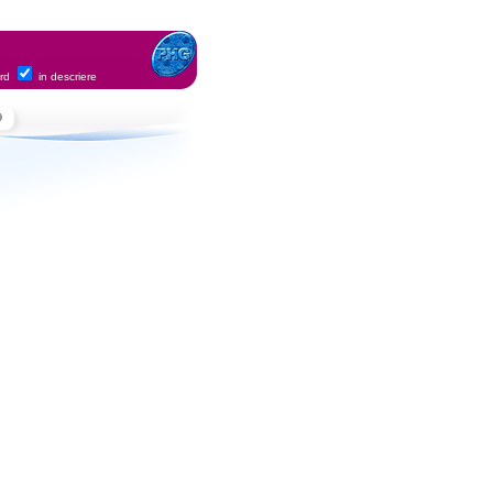
ord
in descriere