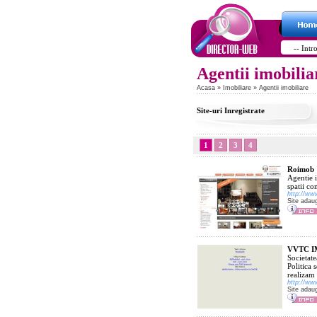
Agentii imobilia
Acasa
»
Imobiliare
» Agentii imobiliare
Site-uri Inregistrate
1
2
3
4
Roimob
Agentie i
spatii co
http://ww
Site adau
VVTC I
Societate
Politica 
realizam 
http://ww
Site adau