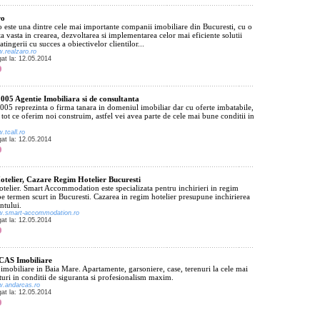
ro
 este una dintre cele mai importante companii imobiliare din Bucuresti, cu o
a vasta in crearea, dezvoltarea si implementarea celor mai eficiente solutii
atingerii cu succes a obiectivelor clientilor...
w.realzaro.ro
gat la: 12.05.2014
5 Agentie Imobiliara si de consultanta
5 reprezinta o firma tanara in domeniul imobiliar dar cu oferte imbatabile,
tot ce oferim noi construim, astfel vei avea parte de cele mai bune conditii in
w.tcall.ro
gat la: 12.05.2014
telier, Cazare Regim Hotelier Bucuresti
telier. Smart Accommodation este specializata pentru inchirieri in regim
pe termen scurt in Bucuresti. Cazarea in regim hotelier presupune inchirierea
ntului.
ww.smart-accommodation.ro
gat la: 12.05.2014
AS Imobiliare
i imobiliare in Baia Mare. Apartamente, garsoniere, case, terenuri la cele mai
uri in conditii de siguranta si profesionalism maxim.
w.andarcas.ro
gat la: 12.05.2014