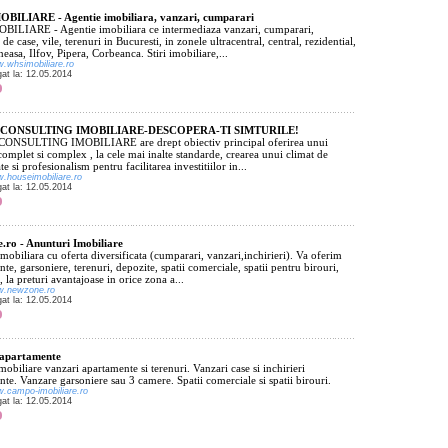
BILIARE - Agentie imobiliara, vanzari, cumparari
ILIARE - Agentie imobiliara ce intermediaza vanzari, cumparari,
i de case, vile, terenuri in Bucuresti, in zonele ultracentral, central, rezidential,
easa, Ilfov, Pipera, Corbeanca. Stiri imobiliare,...
w.whsimobiliare.ro
gat la: 12.05.2014
CONSULTING IMOBILIARE-DESCOPERA-TI SIMTURILE!
ONSULTING IMOBILIARE are drept obiectiv principal oferirea unui
complet si complex , la cele mai inalte standarde, crearea unui climat de
te si profesionalism pentru facilitarea investitiilor in...
w.houseimobiliare.ro
gat la: 12.05.2014
ro - Anunturi Imobiliare
mobiliara cu oferta diversificata (cumparari, vanzari,inchirieri). Va oferim
te, garsoniere, terenuri, depozite, spatii comerciale, spatii pentru birouri,
e, la preturi avantajoase in orice zona a...
ww.newzone.ro
gat la: 12.05.2014
 apartamente
biliare vanzari apartamente si terenuri. Vanzari case si inchirieri
te. Vanzare garsoniere sau 3 camere. Spatii comerciale si spatii birouri.
w.campo-imobiliare.ro
gat la: 12.05.2014