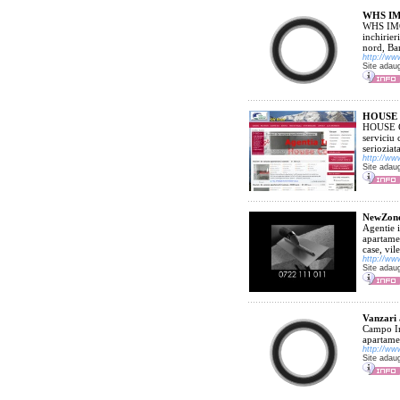
WHS IMO
WHS IMOB
inchirier
nord, Ban
http://ww
Site adau
HOUSE 
HOUSE C
serviciu 
serioziata
http://ww
Site adau
NewZone.
Agentie i
apartamen
case, vil
http://w
Site adau
Vanzari
Campo Imo
apartamen
http://ww
Site adau