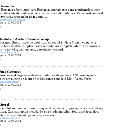
i Romania
 Romania oferte imobiliare Romania, apartamente zone rezidentiale si case
ati de achizitii imobile si consultanta investitii imobiliare. Partenerul tau ideal
zvoltarea proiectelor de investitii...
w.immobili-romania.ro
gat la: 12.05.2014
Imobiliara Alaskan Business Group
usiness Group - agentie imobiliara cu sediul in Piata Muncii va pune la
e o baza de date completa, servicii imobiliare complete, oferte de vanzare si
 - case, vile, apartamente, garsoniere, terenuri.
w.alaskanimob.ro
gat la: 12.05.2014
uro Costinesti
ro cea mai larga baza de date imobiliare de pe litoral ! Singura agentie
ra ce are puncte de lucru de la Constanta pana la 2 Mai - Vama Veche !
w.arcadaeuro.ro
gat la: 12.05.2014
Litoral
i imobiliare fara comision. Cumperi direct de la proprietar, fara intermediari,
ision. Cea mai rapida metoda de a va vinde imobilul. Solutia perfecta daca
autare de apartament, garsoniera, casa sau...
.imobilelitoral.ro
gat la: 12.05.2014