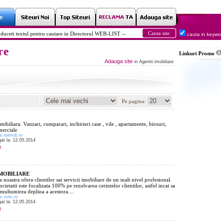
cauta in keyw
re
Linkuri
Promo
Adauga site
in Agentii imobiliare
Pe pagina:
mibiliara. Vanzari, cumparari, inchirieri case , vile , apartamente, birouri,
merciale
w.roimob.ro
gat la: 12.05.2014
MOBILIARE
a noastra ofera clientilor sai servicii imobiliare de un inalt nivel profesional.
societatii este focalizata 100% pe rezolvarea cerintelor clientilor, astfel incat sa
multumirea deplina a acestora....
w.vvtc.ro
gat la: 12.05.2014