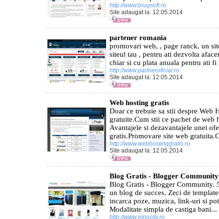
http://www.brugsoft.ro
Site adaugat la: 12.05.2014
partener romania
promovari web, , page ranck, un sit
siteul tau , pentru ati dezvolta aface
chiar si cu plata anuala pentru ati fi
http://www.partneroficial.ro
Site adaugat la: 12.05.2014
Web hosting gratis
Doar ce trebuie sa stii despre Web 
gratuite.Cum stii ce pachet de web h
Avantajele si dezavantajele unei of
gratis.Promovare site web gratuita.O
http://www.webhostinggratis.ro
Site adaugat la: 12.05.2014
Blog Gratis - Blogger Community
Blog Gratis - Blogger Community. 5
un blog de succes. Zeci de template-u
incarca poze, muzica, link-uri si poti
Modalitate simpla de castiga bani...
http://www.etnocity.ro