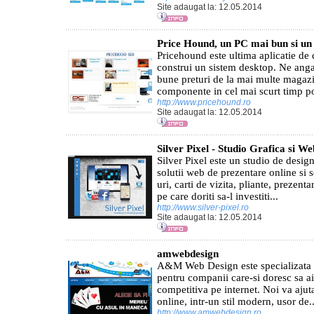
Site adaugat la: 12.05.2014
Price Hound, un PC mai bun si un
Pricehound este ultima aplicatie de 
construi un sistem desktop. Ne ang
bune preturi de la mai multe magazi
componente in cel mai scurt timp po
http://www.pricehound.ro
Site adaugat la: 12.05.2014
Silver Pixel - Studio Grafica si W
Silver Pixel este un studio de desig
solutii web de prezentare online si s
uri, carti de vizita, pliante, prezenta
pe care doriti sa-l investiti...
http://www.silver-pixel.ro
Site adaugat la: 12.05.2014
amwebdesign
A&M Web Design este specializata i
pentru companii care-si doresc sa a
competitiva pe internet. Noi va ajut
online, intr-un stil modern, usor de..
http://www.amwebdesign.ro