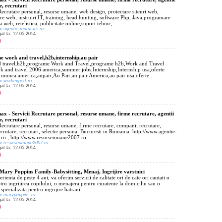
e, recrutari
Recrutare personal, resurse umane, web design, proiectare siteuri web,
e web, instruiri IT, training, head hunting, software Php, Java,programare
i web, retelistica, publicitate online,suport tehnic,...
w.agentie-recrutare.ro
gat la: 12.05.2014
 work and travel,h2b,internship,au pair
 travel,h2b,programe Work and Travel,programe h2b,Work and Travel
 and travel 2006 america,summer jobs,Internship,Internship usa,oferte
 munca america,aupair,Au Pair,au pair America,au pair usa,oferte...
w.workexpert.ro
gat la: 12.05.2014
ax - Servicii Recrutare personal, resurse umane, firme recrutare, agentii
e, recrutari
Recrutare personal, resurse umane, firme recrutare, companii recrutare,
ecrutare, recrutari, selectie persona, Bucuresti in Romania. http://www.agentie-
.ro , http://www.resurseumane2007.ro,...
ww.resurseumane2007.ro
gat la: 12.05.2014
Mary Poppins Family-Babysitting, Menaj, Ingrijire varstnici
rienta de peste 4 ani, va oferim servicii de calitate ori de cate ori cautati o
ru ingrijirea copilului, o menajera pentru curatenie la domiciliu sau o
specializata pentru ingrijire batrani.
w.marypoppins.ro
gat la: 12.05.2014