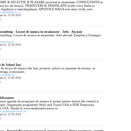
RE & SELECTIE & PLASARE personal in strainatate, CONSULTANTA in
unui loc de munca, TRADUCERI & TRANSLATII in/din orice limba si
legalizari si supralegalizari, APOSTILE HAGA acte stare civila, acte...
w.headhunters.ro
gat la: 12.05.2014
nsulting - Locuri de munca in strainatate - Jobs - Au-pair
sulting: Locuri de munca in strainatate. Jobs abroad. Emplois a l'etranger.
ww.pesma.ro
gat la: 12.05.2014
 de Joburi Iasi
de locuri de munca din Iasi, proiecte, joburi cu jumatate de norma, cu
reaga si sezoniere.
w.iasijobs.ro
gat la: 12.05.2014
 Adventure
mare agentie de programe de munca si turism pentru tineret din centrul si
ropei. Organizam programele Work and Travel USA si H2B Temporary
t USA. Detalii la www.studentadventure.ro
w.studentadventure.ro
gat la: 12.05.2014
ax - Servicii Recrutare personal, resurse umane, firma recrutare, agentie