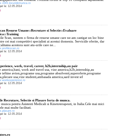
w.1001-locuridemunca.ro
gat la: 12.05.2014
Scan Resurse Umane::Recrutare si Selectie::Evaluare
ica::Training
file Scan, suntem o firma de resurse umane care ne-am castigat un loc bine
ntre cei mai competitivi specialisti ai acestui domeniu. Serviciile oferite, dar
calitatea acestora sunt atu-urile care ne...
w.profilescan.ro
gat la: 12.05.2014
erience, work, travel, career, h2b,internship,au pair
 america,bani, work and travel usa, vize america,h2b,internship,au
ete ieftine avion,programe usa,programe absolventi,superoferte,programe
sa,plecare usa,vize studenti,ambasada america,sard invest srl
w.workexperience.ro
gat la: 12.05.2014
de Recrutare, Selectie si Plasare forta de munca.
 munca pentru Asistenti Medicali si Kinetoterapeuti, in Italia.Cele mai mici
ele mai multe facilitati.
w.plasare.ro
gat la: 12.05.2014
ters.ro