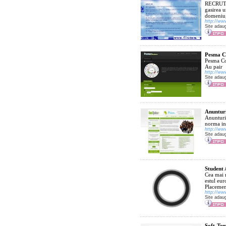
RECRUTA
gasirea 
domeniu, 
http://ww
Site adau
Pesma Co
Pesma Con
Au pair
http://w
Site adau
Anunturi
Anunturi 
norma int
http://ww
Site adau
Student
Cea mai 
estul eu
Placemen
http://ww
Site adau
Soft-Tem