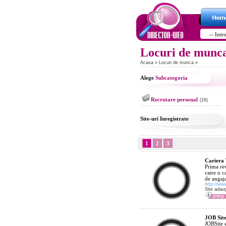
Locuri de munc
Acasa
»
Locuri de munca
»
Alege
Subcategoria
Recrutare personal
(16)
Site-uri Inregistrate
1
2
3
Cariera
Prima rev
catre o c
de angaja
http://ww
Site adau
JOB Sit
JOBSite e