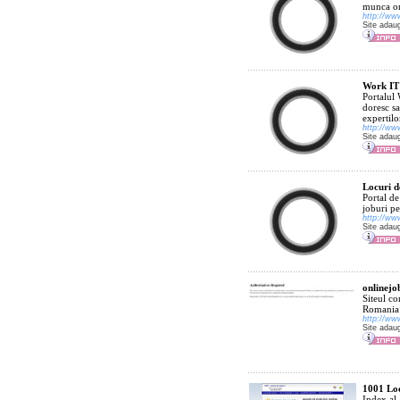
munca on-
http://ww
Site adau
Work IT
Portalul 
doresc sa
expertilo
http://ww
Site adau
Locuri d
Portal d
joburi pe
http://ww
Site adau
onlinejo
Siteul co
Romania s
http://ww
Site adau
1001 Lo
Index al