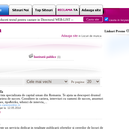
cauta in keyw
a
Linkuri
Promo
Adauga site
in Locuri de munca
Institutii publice
(1)
Pe pagina:
 Ta
ista specializata de capital uman din Romania. Te ajuta sa descoperi drumul
ariera de succes. Consiliere in cariera, interviuri cu oameni de succes, anunturi
re, tips&triks, tehnici de interviu,...
w.cariereonline.ro
gat la: 12.05.2014
e
ste un serviciu dedicat in totalitate publicarii ofertelor si cererilor de locuri de