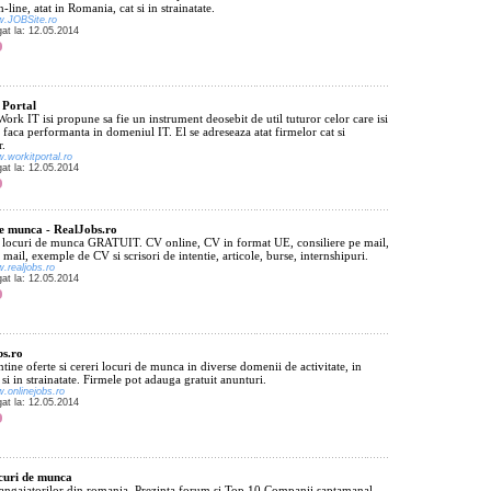
line, atat in Romania, cat si in strainatate.
w.JOBSite.ro
gat la: 12.05.2014
 Portal
Work IT isi propune sa fie un instrument deosebit de util tuturor celor care isi
 faca performanta in domeniul IT. El se adreseaza atat firmelor cat si
r.
w.workitportal.ro
gat la: 12.05.2014
e munca - RealJobs.ro
e locuri de munca GRATUIT. CV online, CV in format UE, consiliere pe mail,
 mail, exemple de CV si scrisori de intentie, articole, burse, internshipuri.
w.realjobs.ro
gat la: 12.05.2014
bs.ro
ntine oferte si cereri locuri de munca in diverse domenii de activitate, in
i in strainatate. Firmele pot adauga gratuit anunturi.
w.onlinejobs.ro
gat la: 12.05.2014
curi de munca
 angajatorilor din romania. Prezinta forum si Top 10 Companii saptamanal.