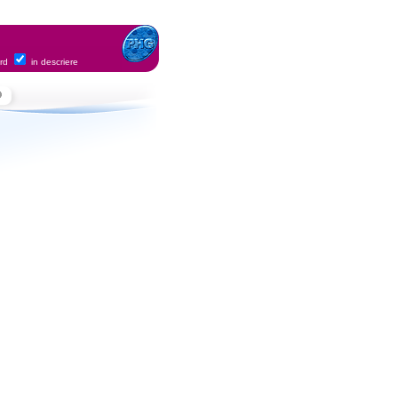
ord
in descriere