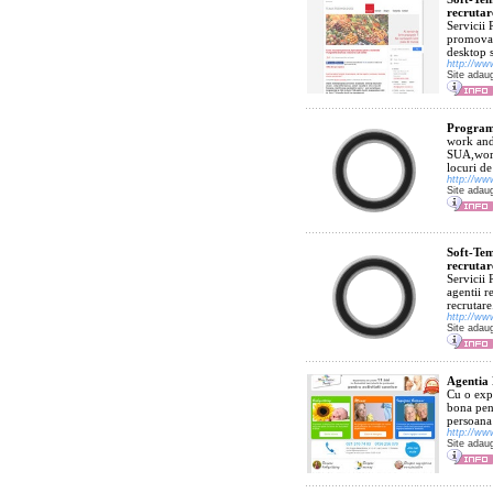
recrutar
Servicii 
promovar
desktop s
http://ww
Site adau
Programe
work and
SUA,work
locuri de
http://ww
Site adau
Soft-Tem
recrutar
Servicii 
agentii r
recrutare
http://w
Site adau
Agentia 
Cu o expe
bona pent
persoana 
http://ww
Site adau