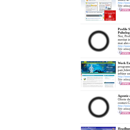
http://ww
Site adau
Profile 
Psiholog
Noi, Pro
meritat i
mai ales 
http://ww
Site adau
Work Exp
programe
pair,bil
ieftine u
http://ww
Site adau
Agentie 
Oferte de
costuri.C
http://ww
Site adau
Headhun