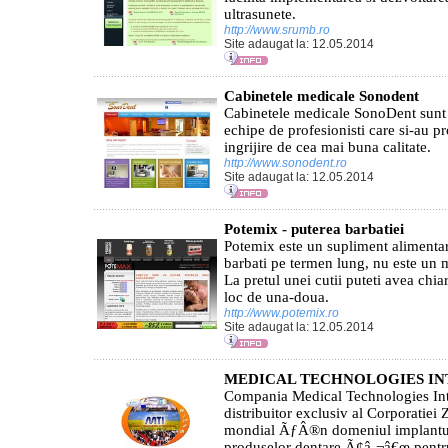
ultrasunete.
http://www.srumb.ro
Site adaugat la: 12.05.2014
Cabinetele medicale Sonodent
Cabinetele medicale SonoDent sunt
echipe de profesionisti care si-au pr
ingrijire de cea mai buna calitate.
http://www.sonodent.ro
Site adaugat la: 12.05.2014
Potemix - puterea barbatiei
Potemix este un supliment alimentar 
barbati pe termen lung, nu este un
La pretul unei cutii puteti avea chia
loc de una-doua.
http://www.potemix.ro
Site adaugat la: 12.05.2014
MEDICAL TECHNOLOGIES I
Compania Medical Technologies Int
distribuitor exclusiv al Corporatiei 
mondial ÃƒÂ®n domeniul implanturi
produselor dentare Ã¢â‚¬â€œ pentru