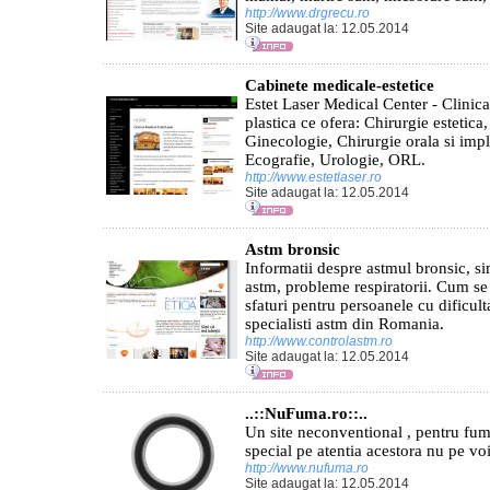
http://www.drgrecu.ro
Site adaugat la: 12.05.2014
Cabinete medicale-estetice
Estet Laser Medical Center - Clinica 
plastica ce ofera: Chirurgie estetica
Ginecologie, Chirurgie orala si imp
Ecografie, Urologie, ORL.
http://www.estetlaser.ro
Site adaugat la: 12.05.2014
Astm bronsic
Informatii despre astmul bronsic, s
astm, probleme respiratorii. Cum se 
sfaturi pentru persoanele cu dificult
specialisti astm din Romania.
http://www.controlastm.ro
Site adaugat la: 12.05.2014
..::NuFuma.ro::..
Un site neconventional , pentru fuma
special pe atentia acestora nu pe v
http://www.nufuma.ro
Site adaugat la: 12.05.2014