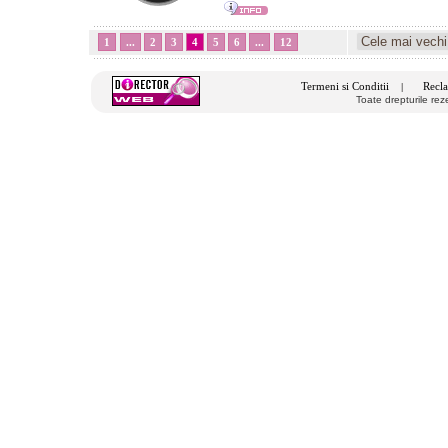
1
...
2
3
4
5
6
...
12
Termeni si Conditii
Recla
|
Toate drepturile re