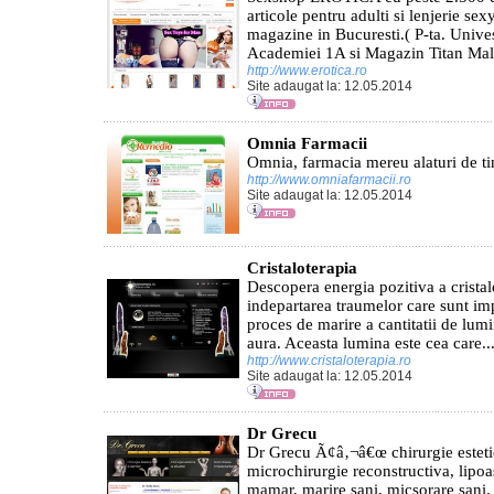
articole pentru adulti si lenjerie se
magazine in Bucuresti.( P-ta. Univesi
Academiei 1A si Magazin Titan Mall-
http://www.erotica.ro
Site adaugat la: 12.05.2014
Omnia Farmacii
Omnia, farmacia mereu alaturi de ti
http://www.omniafarmacii.ro
Site adaugat la: 12.05.2014
Cristaloterapia
Descopera energia pozitiva a cristale
indepartarea traumelor care sunt im
proces de marire a cantitatii de lumi
aura. Aceasta lumina este cea care..
http://www.cristaloterapia.ro
Site adaugat la: 12.05.2014
Dr Grecu
Dr Grecu Ã¢â‚¬â€œ chirurgie estetic
microchirurgie reconstructiva, lipoas
mamar, marire sani, micsorare sani, ri