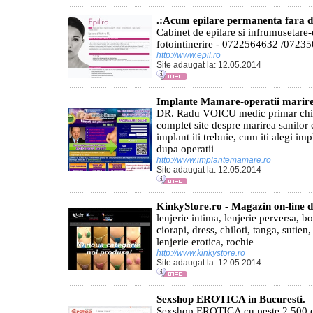
.:Acum epilare permanenta fara d
Cabinet de epilare si infrumusetare
fotointinerire - 0722564632 /0723
http://www.epil.ro
Site adaugat la: 12.05.2014
Implante Mamare-operatii marire
DR. Radu VOICU medic primar chiru
complet site despre marirea sanilor
implant iti trebuie, cum iti alegi imp
dupa operatii
http://www.implantemamare.ro
Site adaugat la: 12.05.2014
KinkyStore.ro - Magazin on-line d
lenjerie intima, lenjerie perversa, bo
ciorapi, dress, chiloti, tanga, sutien
lenjerie erotica, rochie
http://www.kinkystore.ro
Site adaugat la: 12.05.2014
Sexshop EROTICA in Bucuresti.
Sexshop EROTICA cu peste 2.500 de 