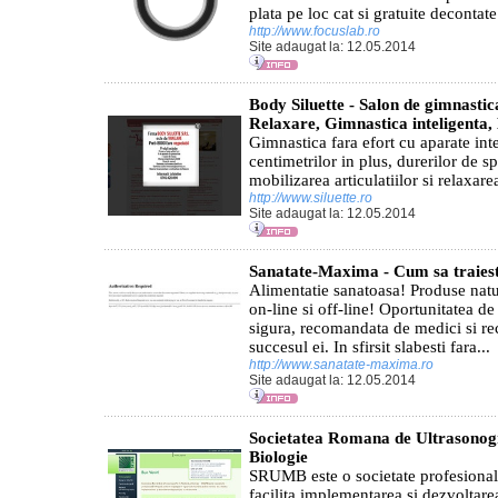
plata pe loc cat si gratuite decontate
http://www.focuslab.ro
Site adaugat la: 12.05.2014
Body Siluette - Salon de gimnastic
Relaxare, Gimnastica inteligenta,
Gimnastica fara efort cu aparate int
centimetrilor in plus, durerilor de sp
mobilizarea articulatiilor si relaxar
http://www.siluette.ro
Site adaugat la: 12.05.2014
Sanatate-Maxima - Cum sa traiest
Alimentatie sanatoasa! Produse natu
on-line si off-line! Oportunitatea de
sigura, recomandata de medici si r
succesul ei. In sfirsit slabesti fara...
http://www.sanatate-maxima.ro
Site adaugat la: 12.05.2014
Societatea Romana de Ultrasonogr
Biologie
SRUMB este o societate profesiona
facilita implementarea si dezvoltare