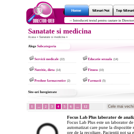
Sanatate si medicina
Acasa
»
Sanatate si medicina
»
Alege
Subcategoria
Servicii medicale
Educatie sexuala
(22)
(14)
Nutritie, dieta
Fitness
(14)
(10)
Produse farmaceutice
Farmacii
(2)
(5)
Site-uri Inregistrate
1
...
2
3
4
5
6
...
12
Focus Lab Plus laborator de anali
Focus Lab Plus este un laborator de
automatizat care pune la dispozitie r
ore de la recoltare. Pacientii pot sa 