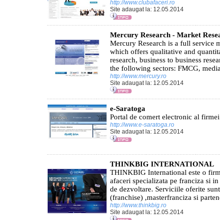
http://www.clubafaceri.ro
Site adaugat la: 12.05.2014
Mercury Research - Market Rese
Mercury Research is a full service
which offers qualitative and quantit
research, business to business resear
the following sectors: FMCG, media
http://www.mercury.ro
Site adaugat la: 12.05.2014
e-Saratoga
Portal de comert electronic al firme
http://www.e-saratoga.ro
Site adaugat la: 12.05.2014
THINKBIG INTERNATIONAL
THINKBIG International este o firm
afaceri specializata pe franciza si i
de dezvoltare. Serviciile oferite sun
(franchise) ,masterfranciza si partene
http://www.thinkbig.ro
Site adaugat la: 12.05.2014