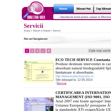
Servicii
Acasa
»
Afaceri si finante
» Servicii
Site-uri Inregistrate
1
2
3
...
9
ECO TECH SERVICE Constanta
Produse destinate interventiei in caz
absorbant natural biodegradabil Spil
limitatoare si absorbante.
http://www.ecotechservice.ro
Site adaugat la: 12.05.2014
CERTIFICAREA INTERNATION
MANAGEMENT (ISO 9001, ISO 14
Anul 2007 este foarte aproape! In
Uniunea EuropeanÄƒ presupune Ã®n
la standardele ÅŸi exigenÅ£ele UE