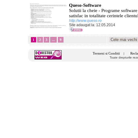
Queso-Software
Solutii la cheie - Programe software
satisfac in totalitate cerintele clientu
http://www.queso.ro
Site adaugat la: 12.05.2014
1
2
3
...
9
Termeni si Conditii
Recla
|
Toate drepturile re