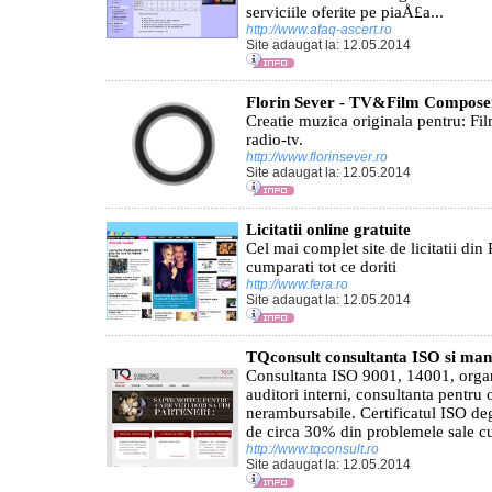
serviciile oferite pe piaÅ£a...
http://www.afaq-ascert.ro
Site adaugat la: 12.05.2014
Florin Sever - TV&Film Compose
Creatie muzica originala pentru: Fi
radio-tv.
http://www.florinsever.ro
Site adaugat la: 12.05.2014
Licitatii online gratuite
Cel mai complet site de licitatii din
cumparati tot ce doriti
http://www.fera.ro
Site adaugat la: 12.05.2014
TQconsult consultanta ISO si mana
Consultanta ISO 9001, 14001, organi
auditori interni, consultanta pentru 
nerambursabile. Certificatul ISO d
de circa 30% din problemele sale cur
http://www.tqconsult.ro
Site adaugat la: 12.05.2014