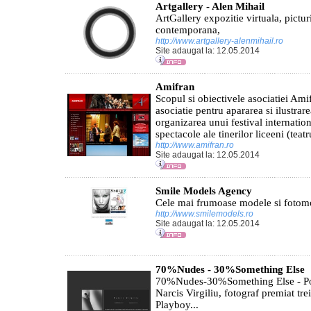
Artgallery - Alen Mihail
ArtGallery expozitie virtuala, picturi
contemporana,
http://www.artgallery-alenmihail.ro
Site adaugat la: 12.05.2014
Amifran
Scopul si obiectivele asociatiei Am
asociatie pentru apararea si ilustrar
organizarea unui festival internatio
spectacole ale tinerilor liceeni (teatru
http://www.amifran.ro
Site adaugat la: 12.05.2014
Smile Models Agency
Cele mai frumoase modele si fotom
http://www.smilemodels.ro
Site adaugat la: 12.05.2014
70%Nudes - 30%Something Else
70%Nudes-30%Something Else - Port
Narcis Virgiliu, fotograf premiat tre
Playboy...