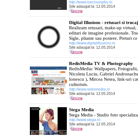
http://www.narcisvirgiliu.ro
Site adaugat la: 12.05.2014
Digital Illusions - retusari si truca
Realizam retusari, make-up virtual, 
editari de imagine profesionale. Truc
Sigle, pliante sau postere. Preturi c
http://www.digitalillusions.ro
Site adaugat la: 12.05.2014
RedisMedia TV & Photography
RedisMedia: Wallpapers, Fotografii,
Nicoleta Luciu, Gabriel Andronache
Ionescu ), Mircea Netea, link-uri catr
culturism.
http://www.redismedia.ro
Site adaugat la: 12.05.2014
Stega Media
Stega Media - Studio foto specializa
http://www.stega.ro
Site adaugat la: 12.05.2014