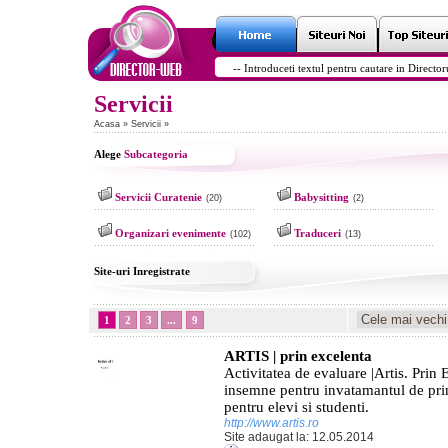
Servicii
Acasa
»
Servicii
»
Alege
Subcategoria
Servicii Curatenie
Babysitting
(20)
(2)
Organizari evenimente
Traduceri
(102)
(13)
Site-uri Inregistrate
1
2
3
...
9
ARTIS | prin excelenta
Activitatea de evaluare |Artis. Prin 
insemne pentru invatamantul de pri
pentru elevi si studenti.
http://www.artis.ro
Site adaugat la: 12.05.2014