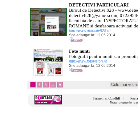
DETECTIVI PARTICULARI
Biroul de Detectivi 828 - www.detec
detectiv828@yahoo.com, 072295846
licentiata de catre INSPECTORA
ROMANE si desfasoara activitati de 
http://www.detectiv828.ro
Site adaugat la: 12.05.2014
Foto nunti
Fotografii pentru nunti sau promotii,
http://www.fotovision.ro
Site adaugat la: 12.05.2014
1
2
3
...
9
Termeni si Conditii
Recla
|
Toate drepturile re