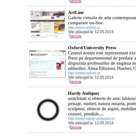
ArtLine
Galerie virtuala de arta contemporan
cumparare on-line.
http://www.artline.ro
Site adaugat la: 12.05.2014
Oxford University Press
Centrul nostru este reprezentant ex
Press pe departamentul de predare a
dispozitia profesorilor de engleza m
editurilor: Alma Edizioni, Hueber, O
http://www.oxford.ro
Site adaugat la: 12.05.2014
Hardy Antiques
antichitati si obiecte de arta: tablour
peisaje, nuduri, natura moarta, portre
sculpturi, obiecte de argint, mobilier
ceasuri, pendule,...
http://www.hardy-antiques.ro
Site adaugat la: 12.05.2014