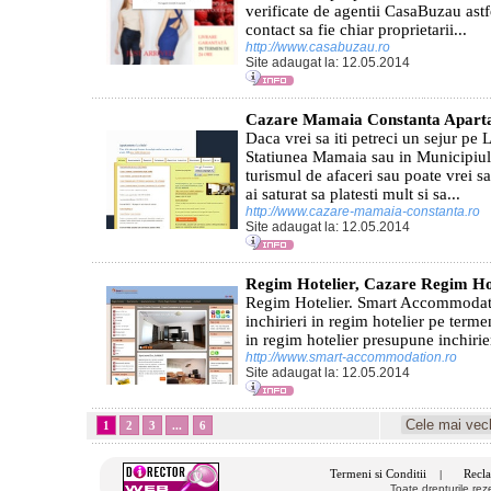
verificate de agentii CasaBuzau astf
contact sa fie chiar proprietarii...
http://www.casabuzau.ro
Site adaugat la: 12.05.2014
Cazare Mamaia Constanta Apart
Daca vrei sa iti petreci un sejur pe 
Statiunea Mamaia sau in Municipiul 
turismul de afaceri sau poate vrei sa
ai saturat sa platesti mult si sa...
http://www.cazare-mamaia-constanta.ro
Site adaugat la: 12.05.2014
Regim Hotelier, Cazare Regim Hot
Regim Hotelier. Smart Accommodatio
inchirieri in regim hotelier pe term
in regim hotelier presupune inchiri
http://www.smart-accommodation.ro
Site adaugat la: 12.05.2014
1
2
3
...
6
Termeni si Conditii
Recla
|
Toate drepturile re