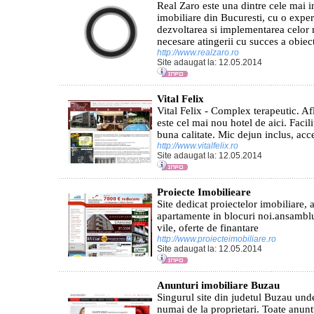
Real Zaro este una dintre cele mai 
imobiliare din Bucuresti, cu o exper
dezvoltarea si implementarea celor m
necesare atingerii cu succes a obiecti
http://www.realzaro.ro
Site adaugat la: 12.05.2014
Vital Felix
Vital Felix - Complex terapeutic. Af
este cel mai nou hotel de aici. Facili
buna calitate. Mic dejun inclus, acce
http://www.vitalfelix.ro
Site adaugat la: 12.05.2014
Proiecte Imobilieare
Site dedicat proiectelor imobiliare, 
apartamente in blocuri noi.ansamblur
vile, oferte de finantare
http://www.proiecteimobiliare.ro
Site adaugat la: 12.05.2014
Anunturi imobiliare Buzau
Singurul site din judetul Buzau unde
numai de la proprietari. Toate anuntu