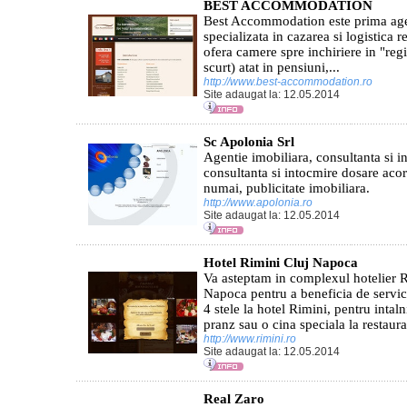
BEST ACCOMMODATION
Best Accommodation este prima agen
specializata in cazarea si logistica r
ofera camere spre inchiriere in "reg
scurt) atat in pensiuni,...
http://www.best-accommodation.ro
Site adaugat la: 12.05.2014
Sc Apolonia Srl
Agentie imobiliara, consultanta si i
consultanta si intocmire dosare acor
numai, publicitate imobiliara.
http://www.apolonia.ro
Site adaugat la: 12.05.2014
Hotel Rimini Cluj Napoca
Va asteptam in complexul hotelier R
Napoca pentru a beneficia de servic
4 stele la hotel Rimini, pentru intaln
pranz sau o cina speciala la restaura
http://www.rimini.ro
Site adaugat la: 12.05.2014
Real Zaro