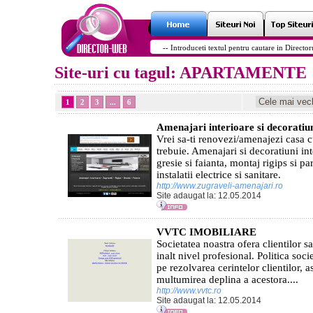
Site-uri cu tagul: APARTAMENTE
1
2
3
...
6
Amenajari interioare si decoratiuni
Vrei sa-ti renovezi/amenajezi casa c
trebuie. Amenajari si decoratiuni in
gresie si faianta, montaj rigips si pa
instalatii electrice si sanitare.
http://www.zugraveli-amenajari.ro
Site adaugat la: 12.05.2014
VVTC IMOBILIARE
Societatea noastra ofera clientilor sa
inalt nivel profesional. Politica soci
pe rezolvarea cerintelor clientilor, a
multumirea deplina a acestora....
http://www.vvtc.ro
Site adaugat la: 12.05.2014