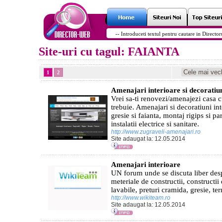
Site-uri cu tagul: FAIANTA
1
2
Amenajari interioare si decoratiuni
Vrei sa-ti renovezi/amenajezi casa c
trebuie. Amenajari si decoratiuni in
gresie si faianta, montaj rigips si pa
instalatii electrice si sanitare.
http://www.zugraveli-amenajari.ro
Site adaugat la: 12.05.2014
Amenajari interioare
UN forum unde se discuta liber desp
meteriale de constructii, constructii
lavabile, preturi cramida, gresie, t
http://www.wikiteam.ro
Site adaugat la: 12.05.2014