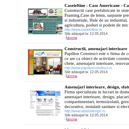
Caseieftine - Case Americane - Ca
Constructii case prefabricate in s
Framing,Case de lemn, sarpante prefa
si industriale, Hale de uz industrial
agricultura, poduri si podete de mic t
http://www.caseieftine.ro
Site adaugat la: 12.05.2014
Constructii, amenajari interioare
Papillon Construct este o firma de 
ce are ca obiect de activitate constru
cheie, amenajarii interioare, renovar
http://www.papillonconstruct.ro
Site adaugat la: 12.05.2014
Amenajari interioare, design, sfat
Firma specializata in lucrari in dome
amenajari interioare, design, placari
compartimentari, termoizolatii, gresi
decorative, instalatii sanitare si elect
http://www.adalisdesign.ro
Site adaugat la: 12.05.2014