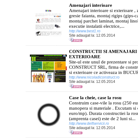
Amenajari interioare
Amenajari interioare si exterioare , z
gresie faianta, montaj rigips (gips-c
montaj parchet laminat, montaj lin
executie instalatii electrice,...
http://www.best1.ro
Site adaugat la: 12.05.2014
CONSTRUCTII SI AMENAJARI
EXTERIOARE
Site-ul este unul de prezentare s
CONSTRUCT SRL, firma de construct
si exterioare ce activeaza in BUC
http://www.nicoladiconstruct.ro
Site adaugat la: 12.05.2014
Case la cheie, case la rosu
Construim case-vile la rosu (250 eu
manopera si materiale . Excutam si c
euro/mp). Durata constructiei la ros
(amprenta casei) este de 2 luni si...
http://www.delfservicii.ro
Site adaugat la: 12.05.2014