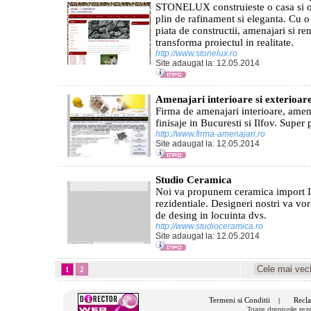
STONELUX construieste o casa si o
plin de rafinament si eleganta. Cu o
piata de constructii, amenajari si
transforma proiectul in realitate.
http://www.stonelux.ro
Site adaugat la: 12.05.2014
Amenajari interioare si exterioare
Firma de amenajari interioare, amena
finisaje in Bucuresti si Ilfov. Super 
http://www.firma-amenajari.ro
Site adaugat la: 12.05.2014
Studio Ceramica
Noi va propunem ceramica import I
rezidentiale. Designeri nostri va vor 
de desing in locuinta dvs.
http://www.studioceramica.ro
Site adaugat la: 12.05.2014
1
2
Termeni si Conditii
Recla
|
Toate drepturile re