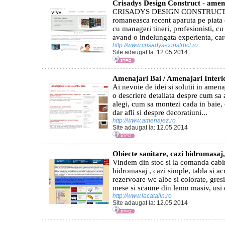
Crisadys Design Construct - amena
CRISADYS DESIGN CONSTRUCT S.R
romaneasca recent aparuta pe piata 
cu manageri tineri, profesionisti, cu 
avand o indelungata experienta, care
http://www.crisadys-construct.ro
Site adaugat la: 12.05.2014
Amenajari Bai / Amenajari Interi
Ai nevoie de idei si solutii in amena
o descriere detaliata despre cum sa
alegi, cum sa montezi cada in baie,
dar afli si despre decoratiuni...
http://www.amenajez.ro
Site adaugat la: 12.05.2014
Obiecte sanitare, cazi hidromasaj
Vindem din stoc si la comanda cabi
hidromasaj , cazi simple, tabla si acr
rezervoare wc albe si colorate, gresi
mese si scaune din lemn masiv, usi 
http://www.lacatalin.ro
Site adaugat la: 12.05.2014