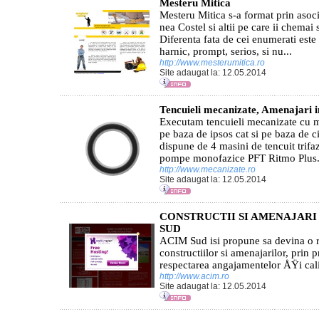
Mesteru Mitica
Mesteru Mitica s-a format prin asoci
nea Costel si altii pe care ii chemai 
Diferenta fata de cei enumerati este
harnic, prompt, serios, si nu...
http://www.mesterumitica.ro
Site adaugat la: 12.05.2014
Tencuieli mecanizate, Amenajari i
Executam tencuieli mecanizate cu ma
pe baza de ipsos cat si pe baza de 
dispune de 4 masini de tencuit trif
pompe monofazice PFT Ritmo Plus..
http://www.mecanizate.ro
Site adaugat la: 12.05.2014
CONSTRUCTII SI AMENAJARI
SUD
ACIM Sud isi propune sa devina o r
constructiilor si amenajarilor, prin pr
respectarea angajamentelor ÅŸi calit
http://www.acim.ro
Site adaugat la: 12.05.2014