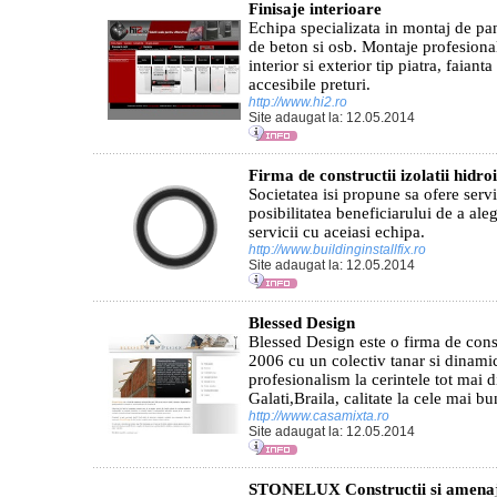
Finisaje interioare
Echipa specializata in montaj de pa
de beton si osb. Montaje profesiona
interior si exterior tip piatra, faiant
accesibile preturi.
http://www.hi2.ro
Site adaugat la: 12.05.2014
Firma de constructii izolatii hidroi
Societatea isi propune sa ofere serv
posibilitatea beneficiarului de a al
servicii cu aceiasi echipa.
http://www.buildinginstallfix.ro
Site adaugat la: 12.05.2014
Blessed Design
Blessed Design este o firma de constr
2006 cu un colectiv tanar si dinami
profesionalism la cerintele tot mai di
Galati,Braila, calitate la cele mai bu
http://www.casamixta.ro
Site adaugat la: 12.05.2014
STONELUX Constructii si amenaj