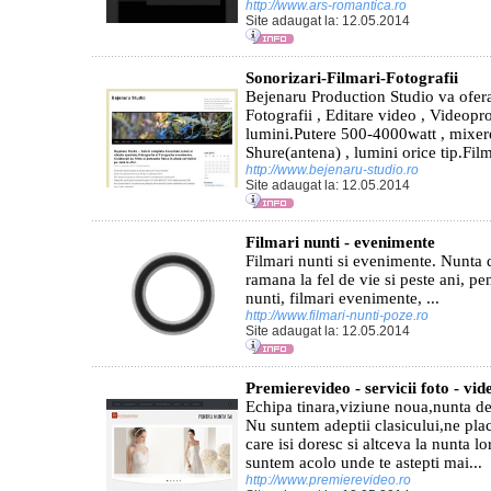
http://www.ars-romantica.ro
Site adaugat la: 12.05.2014
Sonorizari-Filmari-Fotografii
Bejenaru Production Studio va ofera:
Fotografii , Editare video , Videopro
lumini.Putere 500-4000watt , mixer
Shure(antena) , lumini orice tip.Film
http://www.bejenaru-studio.ro
Site adaugat la: 12.05.2014
Filmari nunti - evenimente
Filmari nunti si evenimente. Nunta
ramana la fel de vie si peste ani, pe
nunti, filmari evenimente, ...
http://www.filmari-nunti-poze.ro
Site adaugat la: 12.05.2014
Premierevideo - servicii foto - vid
Echipa tinara,viziune noua,nunta de
Nu suntem adeptii clasicului,ne plac
care isi doresc si altceva la nunta 
suntem acolo unde te astepti mai...
http://www.premierevideo.ro