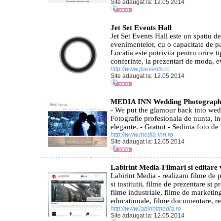
Site adaugat la: 12.05.2014
Jet Set Events Hall
Jet Set Events Hall este un spatiu d
evenimentelor, cu o capacitate de p
Locatia este potrivita pentru orice t
conferinte, la prezentari de moda, e
http://www.jtsevents.ro
Site adaugat la: 12.05.2014
MEDIA INN Wedding Photograp
- We put the glamour back into wed
Fotografie profesionala de nunta, i
elegante. - Gratuit - Sedinta foto d
http://www.media-inn.ro
Site adaugat la: 12.05.2014
Labirint Media-Filmari si editare 
Labirint Media - realizam filme de 
si institutii, filme de prezentare si 
filme industriale, filme de marketing
educationale, filme documentare, rep
http://www.labirintmedia.ro
Site adaugat la: 12.05.2014