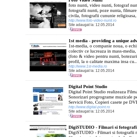
Foto Video Nunti
foto nunti, video nunti, fotograf n
fotografii nunti, poze nunta, filmar
civila, fotografii cununie religioasa
http://www.foto-video-nunti.ro
Site adaugat la: 12.05.2014
1st media - providing a unique adv
1st-media, o companie noua, o echi
colectiv ce lucreaza in mass-media,
(foto & video pentru nunti, botezur
profil, la o calitate maxima insa cu..
http://www.1st-media.ro
Site adaugat la: 12.05.2014
Digital Point Studio
Digital Point Studio realizeaza Film
Sonorizari progrograme muzicale pe
Servicii Foto, Copieri casete pe DVD
http://www.digital-point.ro
Site adaugat la: 12.05.2014
DigiSTUDIO - Filmari si fotografi
DigiSTUDIO - Filmari si fotografii 