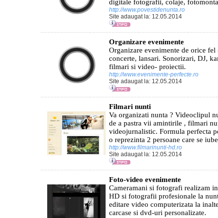
digitale fotografii, colaje, fotomonta
http://www.povestidenunta.ro
Site adaugat la: 12.05.2014
Organizare evenimente
Organizare evenimente de orice fel -
concerte, lansari. Sonorizari, DJ, ka
filmari si video- proiectii.
http://www.evenimente-perfecte.ro
Site adaugat la: 12.05.2014
Filmari nunti
Va organizati nunta ? Videoclipul n
de a pastra vii amintirile , filmari n
videojurnalistic. Formula perfecta 
o reprezinta 2 persoane care se iube
http://www.filmarinunti-hd.ro
Site adaugat la: 12.05.2014
Foto-video evenimente
Cameramani si fotografi realizam in
HD si fotografii profesionale la nunti
editare video computerizata la inalt
carcase si dvd-uri personalizate.