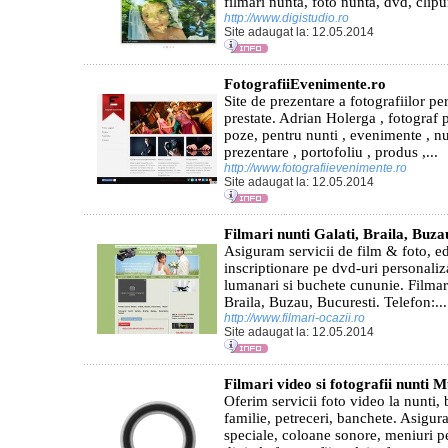
filmari nunta, foto nunta, dvd, clip
http://www.digistudio.ro
Site adaugat la: 12.05.2014
FotografiiEvenimente.ro
Site de prezentare a fotografiilor per
prestate. Adrian Holerga , fotograf pr
poze, pentru nunti , evenimente , nun
prezentare , portofoliu , produs ,...
http://www.fotografiievenimente.ro
Site adaugat la: 12.05.2014
Filmari nunti Galati, Braila, Buza
Asiguram servicii de film & foto, ed
inscriptionare pe dvd-uri personaliz
lumanari si buchete cununie. Filmari
Braila, Buzau, Bucuresti. Telefon:...
http://www.filmari-ocazii.ro
Site adaugat la: 12.05.2014
Filmari video si fotografii nunti 
Oferim servicii foto video la nunti,
familie, petreceri, banchete. Asigur
speciale, coloane sonore, meniuri p