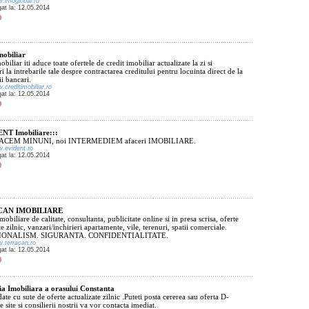
w.imoglobal.ro
gat la: 12.05.2014
mobiliar
obiliar iti aduce toate ofertele de credit imobiliar actualizate la zi si
i la intrebarile tale despre contractarea creditului pentru locuinta direct de la
ii bancari.
.creditimobiliar.ro
gat la: 12.05.2014
NT Imobiliare:::
FACEM MINUNI, noi INTERMEDIEM afaceri IMOBILIARE.
w.evident.ro
gat la: 12.05.2014
AN IMOBILIARE
imobiliare de calitate, consultanta, publicitate online si in presa scrisa, oferte
te zilnic, vanzari/inchirieri apartamente, vile, terenuri, spatii comerciale.
IONALISM. SIGURANTA. CONFIDENTIALITATE.
w.terracan.ro
gat la: 12.05.2014
 Imobiliara a orasului Constanta
ate cu sute de oferte actualizate zilnic .Puteti posta cererea sau oferta D-
e site si consilierii nostrii va vor contacta imediat.