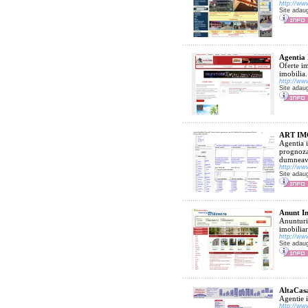
http://ww
Site adau
Agentia 
Oferte im
imobilia.
http://ww
Site adau
ART IM
Agentia 
prognoza 
dumneavo
http://ww
Site adau
Anunt Im
Anunturi 
imobiliar
http://ww
Site adau
AltaCasa
Agentie i
http://ww