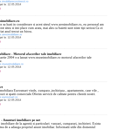
.imobiliarecostinesti.ro
gat la: 12.05.2014
imobiliare.ro
 sa luati in considerare si acest siteul www.aresimobiliare.ro, eu personal am
cest siteu si imi place cum arata, mai ales ca baietii sunt niste tipi seriosi.Cu ei
iat anul trecut un birou.
w.aresimobiliare.ro
gat la: 12.05.2014
biliare - Motorul afacerilor tale imobiliare
artie 2004 s-a lansat www.museimobiliare.ro motorul afacerilor tale
e.
w.museimobiliare.ro
gat la: 12.05.2014
rt
mobiliara Eurosmart vinde, cumpara ,inchiriaza , apartamente, case vile ,
rouri si spatii comerciale.Oferim servicii de calitate pentru clientii nostri.
w.eurosmart.ro
gat la: 12.05.2014
 - Anunturi imobiliare pe net
imobiliare de la agentii si particulari: vanzari, cumparari, inchirieri. Exista
atea de a adauga propriul anunt imobiliar. Informatii utile din domeniul
.