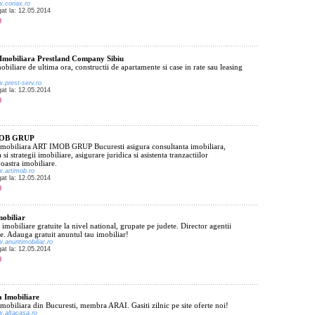
w.coriax.ro
gat la: 12.05.2014
Imobiliara Prestland Company Sibiu
obiliare de ultima ora, constructii de apartamente si case in rate sau leasing
w.prest-serv.ro
gat la: 12.05.2014
OB GRUP
imobiliara ART IMOB GRUP Bucuresti asigura consultanta imobiliara,
si strategii imobiliare, asigurare juridica si asistenta tranzactiilor
astra imobiliare.
w.artimob.ro
gat la: 12.05.2014
obiliar
imobiliare gratuite la nivel national, grupate pe judete. Director agentii
e. Adauga gratuit anuntul tau imobiliar!
w.anuntimobiliar.ro
gat la: 12.05.2014
 Imobiliare
mobiliara din Bucuresti, membra ARAI. Gasiti zilnic pe site oferte noi!
w.altacasa.ro