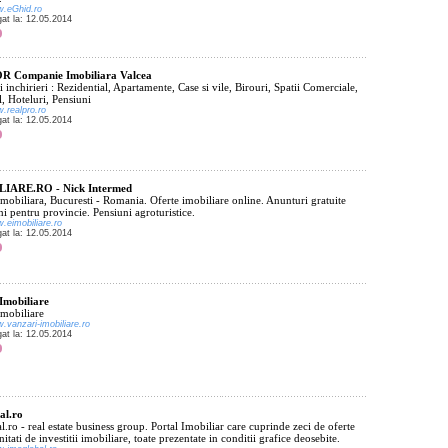
w.eGhid.ro
gat la: 12.05.2014
 Companie Imobiliara Valcea
i inchirieri : Rezidential, Apartamente, Case si vile, Birouri, Spatii Comerciale,
l, Hoteluri, Pensiuni
w.realpro.ro
gat la: 12.05.2014
IARE.RO - Nick Intermed
mobiliara, Bucuresti - Romania. Oferte imobiliare online. Anunturi gratuite
i pentru provincie. Pensiuni agroturistice.
w.eimobiliare.ro
gat la: 12.05.2014
Imobiliare
Imobiliare
w.vanzari-imobiliare.ro
gat la: 12.05.2014
al.ro
.ro - real estate business group. Portal Imobiliar care cuprinde zeci de oferte
nitati de investitii imobiliare, toate prezentate in conditii grafice deosebite.