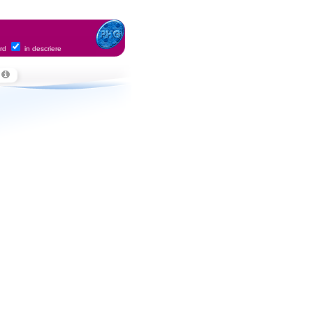
ord
in descriere