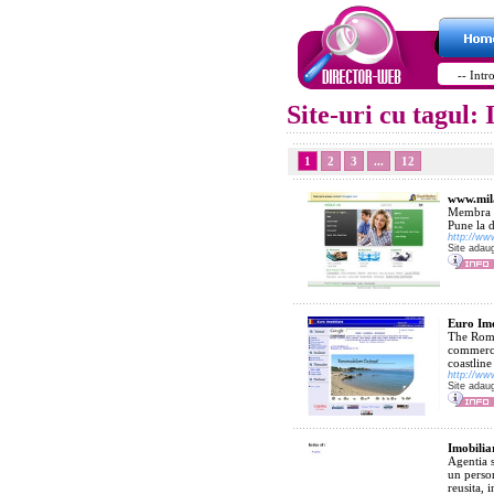
Site-uri cu tagu
1
2
3
...
12
www.mil
Membra U
Pune la d
http://ww
Site adau
Euro Imo
The Roman
commerci
coastline
http://ww
Site adau
Imobilia
Agentia s
un person
reusita, i