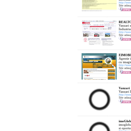
http://ww
Site adau
REALTOR
Vanzari s
Industria
http://ww
Site adau
EIMOBIL
Agentie i
cu imagin
http://ww
Site adau
Vanzari 
Vanzari 
http://ww
Site adau
imoGlob
imoglobal
si oportu