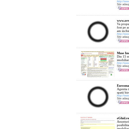
http://www
Site adau
www.ares
Va propun
fost pe a
am inchir
http://ww
Site adau
Muse Imo
Din 15 m
imobiliar
http://ww
Site adau
Eurosma
Agentia i
spatii bi
http://ww
Site adau
eGhid.ro
Anunturi 
posibilit
imobiliar