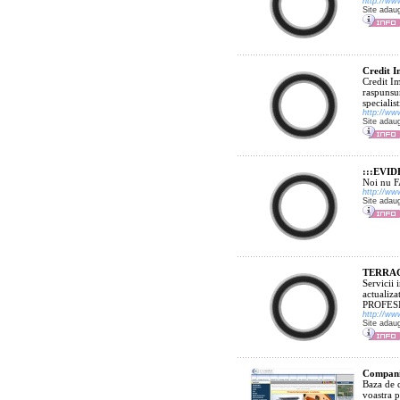
http://ww
Site adau
Credit I
Credit Im
raspunsur
specialist
http://www
Site adau
:::EVIDE
Noi nu 
http://ww
Site adau
TERRAC
Servicii 
actualiza
PROFES
http://ww
Site adau
Compania
Baza de d
voastra p