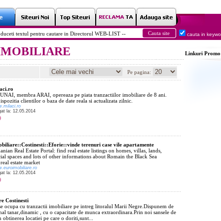
cauta in keyw
l: IMOBILIARE
Linkuri
Promo
Pe pagina:
aci.ro
NAI, membra ARAI, opereaza pe piata tranzactiilor imobiliare de 8 ani.
ispozitia clientilor o baza de date reala si actualizata zilnic.
w.milaci.ro
gat la: 12.05.2014
biliare::Costinesti::Eforie::vinde terenuri case vile apartamente
ian Real Estate Portal: find real estate listings on homes, villas, lands,
al spaces and lots of other informations about Romain the Black Sea
 real estate market
w.euroimobiliare.ro
gat la: 12.05.2014
re Costinesti
e ocupa cu tranzactii imobiliare pe intreg litoralul Marii Negre.Dispunem de
al tanar,dinamic , cu o capacitate de munca extraordinara.Prin noi sansele de
n obtinerea locatiei pe care o doriti,sunt...