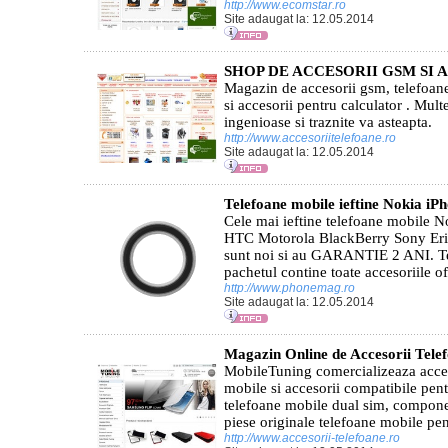
http://www.ecomstar.ro
Site adaugat la: 12.05.2014
SHOP DE ACCESORII GSM SI 
Magazin de accesorii gsm, telefoane
si accesorii pentru calculator . Mult
ingenioase si traznite va asteapta.
http://www.accesoriitelefoane.ro
Site adaugat la: 12.05.2014
Telefoane mobile ieftine Nokia 
Cele mai ieftine telefoane mobile
HTC Motorola BlackBerry Sony Eric
sunt noi si au GARANTIE 2 ANI. Tel
pachetul contine toate accesoriile ofe
http://www.phonemag.ro
Site adaugat la: 12.05.2014
Magazin Online de Accesorii Tele
MobileTuning comercializeaza acceso
mobile si accesorii compatibile pen
telefoane mobile dual sim, compone
piese originale telefoane mobile pent
http://www.accesorii-telefoane.ro