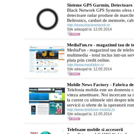
Sisteme GPS Garmin, Detectoare
Black Network GPS Systems ofera 
detectoare radar produse de marcile
Beltronics, carduri de memorie, cabl
http://www.blacknetwork.ro
Site adaugat la: 12.05.2014
MediaFun.ro - magazinul tau de t
MediaFun - magazinul tau de telefo
multimedia - totul inclus intr-un ser
plata prin credit online.
http://www.mediafun.ro
Site adaugat la: 12.05.2014
Mobile News Factory - Fabrica de s
Telefonia mobila este un domeniu c
viteza ametitoare. Noi incercam sa n
la curent cu ultimele stiri despre te
servicii si oferte de la operatorii rom
http://www.telefonie-mobila.ro
Site adaugat la: 12.05.2014
Telefoane mobile si accesorii