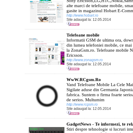
Sony Ericsson,LG,HTC,Nokia,Sams
alte marci de telefoane mobile, sma
gasite in magazinul Hobart E-Com
http://www.hobart.ro
Site adaugat la: 12.05.2014
Telefoane mobile
Informatii GSM de ultima ora, downl
din lumea telefoniei mobile, ce mai
la ZonaGsm.ro. Telefoane mobile 
Ericsson.
http://www.zonagsm.ro
Site adaugat la: 12.05.2014
WwW.RCgsm.Ro
Vand Telefoane Mobile La Cele Mai 
Sigilate aduse din Germania Japonia 
fabrica. Suntem o firma foarte serioas
de serios. Multumim
http://www.rcgsm.ro
Site adaugat la: 12.05.2014
GadgetNews - Te informezi, te rela
Stiri despre tehnologie si lucruri i