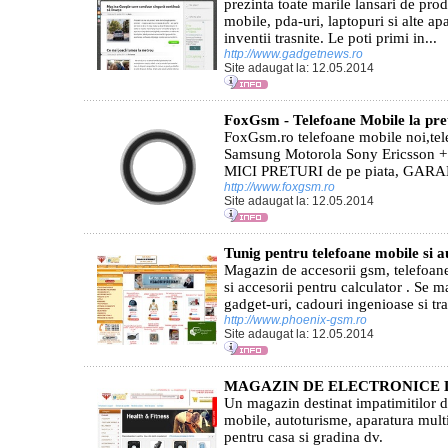
prezinta toate marile lansari de pro
mobile, pda-uri, laptopuri si alte a
inventii trasnite. Le poti primi in...
http://www.gadgetnews.ro
Site adaugat la: 12.05.2014
FoxGsm - Telefoane Mobile la pre
FoxGsm.ro telefoane mobile noi,tel
Samsung Motorola Sony Ericsson + a
MICI PRETURI de pe piata, GARA
http://www.foxgsm.ro
Site adaugat la: 12.05.2014
Tunig pentru telefoane mobile si a
Magazin de accesorii gsm, telefoane
si accesorii pentru calculator . Se 
gadget-uri, cadouri ingenioase si tra
http://www.phoenix-gsm.ro
Site adaugat la: 12.05.2014
MAGAZIN DE ELECTRONICE 
Un magazin destinat impatimitilor d
mobile, autoturisme, aparatura mult
pentru casa si gradina dv.