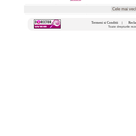
Termeni si Conditii
Recla
|
Toate drepturile re