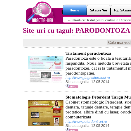
Site-uri cu tagul: PARODONTOZA
Tratament paradontoza
Paradontoza este o boala a tesuturil
raspandita. Noua metoda brevetata i
paradontozei, cat si la tratamentul mo
parodontopatiei.
http://www.gingivalprotect.ro
Site adaugat la: 12.05.2014
Stomatologie Peterdent Targu Mu
Cabinet stomatologic Peterdent, sto
dentara, tatuaje dentare, terapie dent
protetice, albire dinti cu laser, orto
computerizata
http://www.peterdent-art.ro
Site adaugat la: 12.05.2014