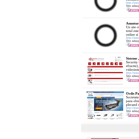
http://ww
Site adau
Anunturi
Un site c
totul est
online si
http://ww
Site adau
Sisteme ,
Security 
efractie)
videointe
http://ww
Site adau
Ordis Pa
Societate
paza obie
plecand d
http://ww
Site adau