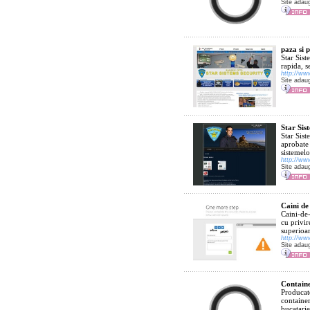
Site adau
paza si p
Star Sist
rapida, s
http://ww
Site adau
Star Sis
Star Sist
aprobate 
sistemelo
http://ww
Site adau
Caini de
Caini-de-
cu privir
superioar
http://ww
Site adau
Containe
Producato
container
bucatarie