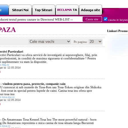
cauta in keyw
: PAZA
Linkuri
Promo
Pe pagina:
ctivi Particulari
tivi Particulari va ofera servicii de investigatii si supraveghere, filaj, prin
 profesionisti, in conditii de maxima siguranta si confidentialitate ! Pentru
i suplimentare va stam la dispozitie.
.filaj.ro
gat la: 12.05.2014
 - vindem pentru paza, protectie, companie cain
 cunoscut si sub numele de Tosa-Ken sau Tosa-Token originar din Shikoku
 fost creat in special pentru luptele de caini. Canisa tosa inu ofera spre
ui tosa inu
w.tosa-inu.ro
gat la: 12.05.2014
 - De Amaterasau Tosa Kennel.Tosa Inu The most powerful natural - born
g.De Amaterasu reprezinta o mica canisa de tosa situata langa Bucuresti
w.tosa.ro