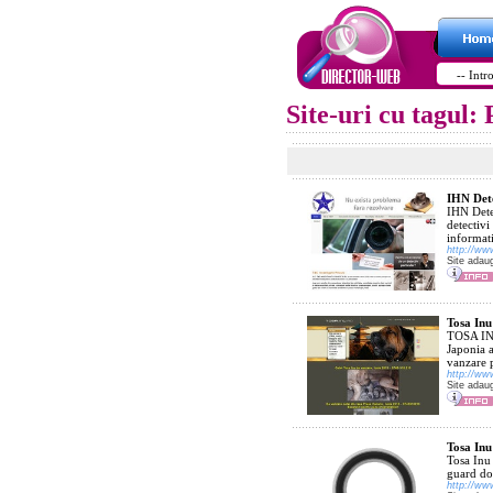
Site-uri cu tagul
IHN Dete
IHN Detec
detectivi
informati
http://www
Site adau
Tosa Inu
TOSA INU
Japonia a
vanzare p
http://ww
Site adau
Tosa Inu
Tosa Inu
guard do
http://ww