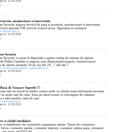
gat la: 12.05.2014
rotectie, monitorizare si interventie
em Security asigura servicii de paza si protectie, monitorizare si interventie
ervicii speciale VIP, servicii control acces. Siguranta ta conteaza!
w.starsecurity.ro
gat la: 12.05.2014
tem Security
em Security va pune la dispozitie o gama variata de sisteme de alarme
de Politia Capitalei si asigura, prin dispeceratul propriu, monitorizarea
r de alarme montate 24 de ore din 24 , 7 zile din 7.
w.sisteme-paza-alarme-supraveghere.ro
gat la: 12.05.2014
 Rasa de Vanzare Superbi !!!
rasa este un portal al raselor canine unde va oferim toata informatia necesara
e la unele rase de caini. Intra pe siteul nostru si convingete de calitatea
a a adevaratilor caini de rasa.
w.caini-de-rasa.ro
gat la: 12.05.2014
re si cladiri modulare
r si distribuitor de containere organizare santier. Tipuri de containere:
 birou, container sanitar, container depozit, container cabina paza, container
, sala mese, tel 0332 44...