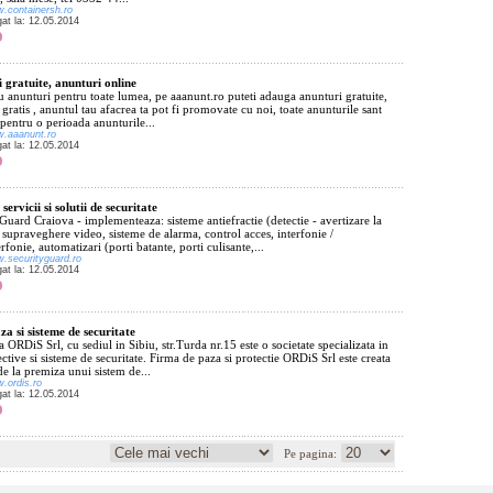
w.containersh.ro
gat la: 12.05.2014
 gratuite, anunturi online
u anunturi pentru toate lumea, pe aaanunt.ro puteti adauga anunturi gratuite,
e gratis , anuntul tau afacrea ta pot fi promovate cu noi, toate anunturile sant
 pentru o perioada anunturile...
w.aaanunt.ro
gat la: 12.05.2014
 servicii si solutii de securitate
Guard Craiova - implementeaza: sisteme antiefractie (detectie - avertizare la
, supraveghere video, sisteme de alarma, control acces, interfonie /
rfonie, automatizari (porti batante, porti culisante,...
w.securityguard.ro
gat la: 12.05.2014
za si sisteme de securitate
a ORDiS Srl, cu sediul in Sibiu, str.Turda nr.15 este o societate specializata in
ctive si sisteme de securitate. Firma de paza si protectie ORDiS Srl este creata
e la premiza unui sistem de...
w.ordis.ro
gat la: 12.05.2014
Pe pagina: