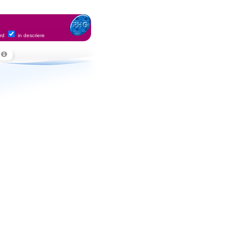
ord
in descriere