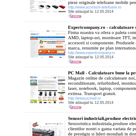
piese originale telefoane mobile pent
http://www.accesorii-telefoane.ro
Site adaugat la: 12.05.2014
Expertcompany.ro - calculatoare 
Firma noastra va ofera o paleta comp
AMD, laptop-uri, monitoare TFT, imp
accesorii si componente. Produsele 
marca, renumite pe plan internationa
http://www.expertcompany.ro
Site adaugat la: 12.05.2014
PC Mall - Calculatoare bune la pr
Magazin online de calculatoare noi
reconditionate, refurbished, monit
laser, notebook, laptop, componente
extinsa. Transport gratuit.
http://www.pcmall.ro
Site adaugat la: 12.05.2014
Senzori industriali,produse electric
Senzoristica industriala,produse ele
clientilor nostri o gama variata de 
de prestigiu si lideri mondiali in d