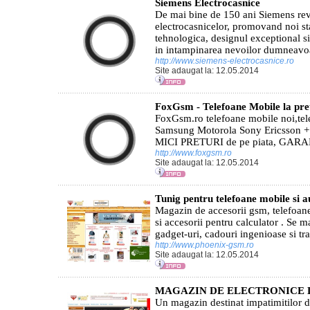
Siemens Electrocasnice
De mai bine de 150 ani Siemens re
electrocasnicelor, promovand noi sta
tehnologica, designul exceptional si
in intampinarea nevoilor dumneavoas
http://www.siemens-electrocasnice.ro
Site adaugat la: 12.05.2014
FoxGsm - Telefoane Mobile la pre
FoxGsm.ro telefoane mobile noi,tel
Samsung Motorola Sony Ericsson + a
MICI PRETURI de pe piata, GARA
http://www.foxgsm.ro
Site adaugat la: 12.05.2014
Tunig pentru telefoane mobile si a
Magazin de accesorii gsm, telefoane
si accesorii pentru calculator . Se 
gadget-uri, cadouri ingenioase si tra
http://www.phoenix-gsm.ro
Site adaugat la: 12.05.2014
MAGAZIN DE ELECTRONICE 
Un magazin destinat impatimitilor d