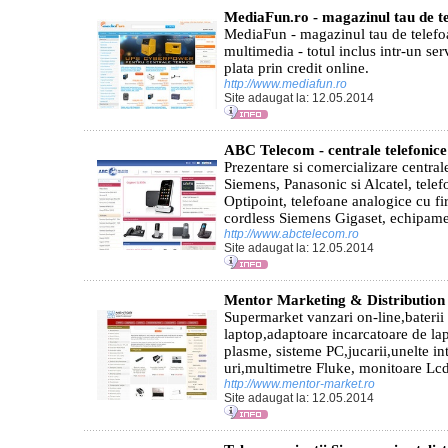
MediaFun.ro - magazinul tau de t
MediaFun - magazinul tau de telefo
multimedia - totul inclus intr-un ser
plata prin credit online.
http://www.mediafun.ro
Site adaugat la: 12.05.2014
ABC Telecom - centrale telefonice
Prezentare si comercializare central
Siemens, Panasonic si Alcatel, telef
Optipoint, telefoane analogice cu fi
cordless Siemens Gigaset, echipame
http://www.abctelecom.ro
Site adaugat la: 12.05.2014
Mentor Marketing & Distributio
Supermarket vanzari on-line,baterii
laptop,adaptoare incarcatoare de la
plasme, sisteme PC,jucarii,unelte in
uri,multimetre Fluke, monitoare Lcd
http://www.mentor-market.ro
Site adaugat la: 12.05.2014