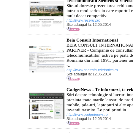
Telecomunicatii Siemens si retelis
Site-ul doreste prezentarea echipam
intr-un mod serios in care raportul ca
mult decat competitiv.
http://www.recency.ro
Site adaugat la: 12.05.2014
Beia Consult International
BEIA CONSULT INTERNATIONAL
PARTNER - Companie de consultanta
telecomunicatiilor, activa pe piata d
Romania din anul 1991, partener aut
-...
http://www.centrala-telefonica.ro
Site adaugat la: 12.05.2014
GadgetNews - Te informezi, te rela
Stiri despre tehnologie si lucruri i
prezinta toate marile lansari de pro
mobile, pda-uri, laptopuri si alte a
inventii trasnite. Le poti primi in...
http://www.gadgetnews.ro
Site adaugat la: 12.05.2014