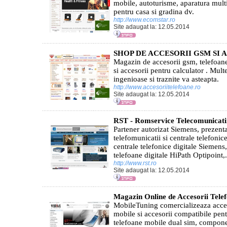
mobile, autoturisme, aparatura mult
pentru casa si gradina dv.
http://www.ecomstar.ro
Site adaugat la: 12.05.2014
SHOP DE ACCESORII GSM SI 
Magazin de accesorii gsm, telefoane
si accesorii pentru calculator . Mult
ingenioase si traznite va asteapta.
http://www.accesoriitelefoane.ro
Site adaugat la: 12.05.2014
RST - Romservice Telecomunicati
Partener autorizat Siemens, prezenta
telefomunicatii si centrale telefoni
centrale telefonice digitale Siemens
telefoane digitale HiPath Optipoint,.
http://www.rst.ro
Site adaugat la: 12.05.2014
Magazin Online de Accesorii Tele
MobileTuning comercializeaza acceso
mobile si accesorii compatibile pen
telefoane mobile dual sim, compone