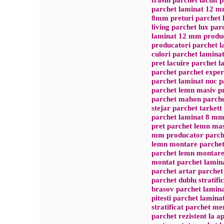
parchet laminat 12 m
8mm preturi parchet l
living parchet lux par
laminat 12 mm produc
producatori parchet l
culori parchet lamina
pret lacuire parchet l
parchet parchet exper
parchet laminat nuc p
parchet lemn masiv pr
parchet mahon parchet
stejar parchet tarkett
parchet laminat 8 mm
pret parchet lemn mas
mm producator parch
lemn montare parchet
parchet lemn montare 
montat parchet lamina
parchet artar parchet
parchet dublu stratifi
brasov parchet lamina
pitesti parchet lamina
stratificat parchet m
parchet rezistent la 