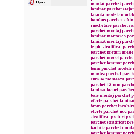
Opera
montat parchet parche
laminat parchet steja
faianta modele modele 
bambus parchet ieftin
raschetare parchet ra
parchet montaj parch
laminat montarea par
laminat montaj parch
triplu stratificat parch
parchet preturi gresie 
parchet model parche
parchet laminat parc
lemn parchet modele a
montez parchet parche
cum se monteaza parch
parchet 12 mm parche
laminat lacuri parchet
baie montaj parchet p
oferte parchet lamin
8mm parchet incalzir
oferte parchet nuc par
stratificat preturi pr
parchet stratificat pre
izolatie parchet monta
parchet laminat parc