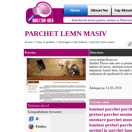
PARCHET LEMN MASIV
Acasa
»
Casa si gradina
»
Amenajari si decoratiuni
»
parchet lemn masiv
Preview
Descriere
www.artisticfloors.ro
Artistic Floors este intr-o per
tehnici de lucru, aferente activi
stapanesc foarte bine, lucrand c
realizarea de pardoseli la cele m
Adaugat pe 12.05.2014
Cuvinte cheie
Viziteaza site-ul
laminat parchet parch
Compatibilitate browsere
preturi parchet monta
IE
montare parchet mont
laminat preturi parche
Firefox
preturi la parchet lam