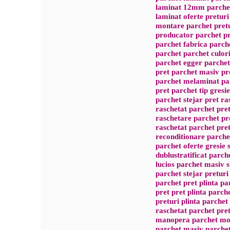
laminat 12mm parchet
laminat oferte preturi
montare parchet pret
producator parchet pr
parchet fabrica parch
parchet parchet culori
parchet egger parche
pret parchet masiv pr
parchet melaminat par
pret parchet tip gresi
parchet stejar pret ra
raschetat parchet pre
raschetare parchet pr
raschetat parchet pre
reconditionare parche
parchet oferte gresie 
dublustratificat parch
lucios parchet masiv s
parchet stejar preturi
parchet pret plinta pa
pret pret plinta parch
preturi plinta parchet
raschetat parchet pre
manopera parchet mod
parchet masiv parche