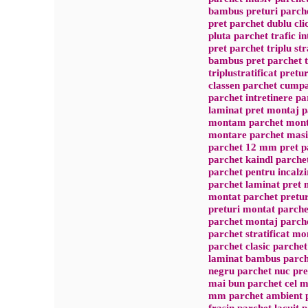
bambus preturi parch
pret parchet dublu cli
pluta parchet trafic in
pret parchet triplu str
bambus pret parchet tr
triplustratificat pretur
classen parchet cumpa
parchet intretinere p
laminat pret montaj p
montam parchet monta
montare parchet masi
parchet 12 mm pret pa
parchet kaindl parche
parchet pentru incalz
parchet laminat pret 
montat parchet pretur
preturi montat parche
parchet montaj parche
parchet stratificat mo
parchet clasic parche
laminat bambus parch
negru parchet nuc pret
mai bun parchet cel m
mm parchet ambient p
frasin parchet lacuit