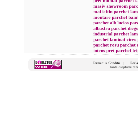
pret montat parchet l
masiv showroom parch
mai ieftin parchet la
montare parchet bamb
parchet alb lucios par
albastru parchet dieg
industrial parchet la
parchet laminat cires
parchet rosu parchet s
intens pret parchet tri
Termeni si Conditii
Recla
|
Toate drepturile re