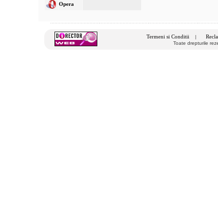
Opera
Termeni si Conditii
Recla
|
Toate drepturile re