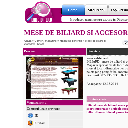
MESE DE BILIARD SI ACCESORI
Acasa
»
Comert, magazine
»
Magazine generale
»
Mese de biliard si
accesorii - tacuri
Preview
Descriere
www.atd-biliard.ro
BILIARD - mese de biliard si a
Magazin specializat de tacuri de
sport si jocuri distractive pentr
palete ping pong,fotbal mecani
Bucuresti , 0722350735 , 021
Adaugat pe 12.05.2014
Cuvinte cheie
Viziteaza site-ul
biliard
mese de biliard
masa
p
Compatibilitate browsere
sport
importator
articole spo
billiard home
biliard games
ta
IE
Firefox