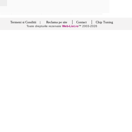
|
|
Termeni si Conditii
Reclama pe site
Contact
Chip Tuning
|
Toate drepturile rezervate
Web-List.ro
™ 2003-2026