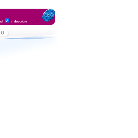
ord
in descriere