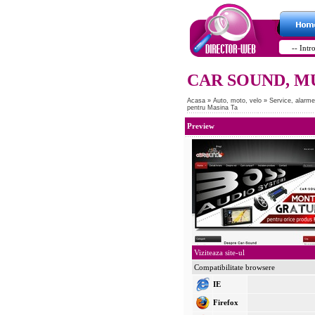
CAR SOUND, M
Acasa
»
Auto, moto, velo
»
Service, alarme
pentru Masina Ta
Preview
Viziteaza site-ul
Compatibilitate browsere
IE
Firefox