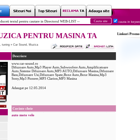
cauta in keyw
UZICA PENTRU MASINA TA
Linkuri
Promo
, tuning
»
Car Sound, Muzica
Descriere
www.car-sound.ro
Difuzoare Auto,Mp3 Player Auto,Subwoofere Auto,Amplificatoare
Auto,Sisteme Difuzoare Auto,MP3 AUTO,Difuzoare Masina,Difuzoare
Bass,Difuzoare Usi,Difuzoare Spate,Boxe Auto,Boxe Masina,Mp3
Sony,Mp3 Pioneer,MP3 Clarion,MP3 Masina
Adaugat pe 12.05.2014
Cuvinte cheie
auto
moto
velo