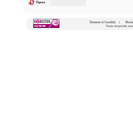
Opera
Termeni si Conditii
Recla
|
Toate drepturile re