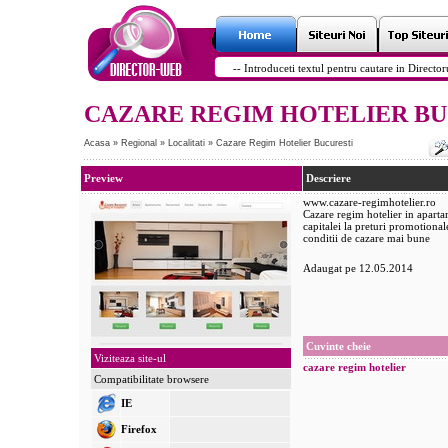
CAZARE REGIM HOTELIER BU
Acasa
»
Regional
»
Localitati
»
Cazare Regim Hotelier Bucuresti
Preview
Descriere
www.cazare-regimhotelier.ro
Cazare regim hotelier in aparta
capitalei la preturi promotionale
conditii de cazare mai bune
Adaugat pe 12.05.2014
Cuvinte cheie
Viziteaza site-ul
cazare
regim hotelier
Compatibilitate browsere
IE
Firefox