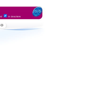
ord
in descriere