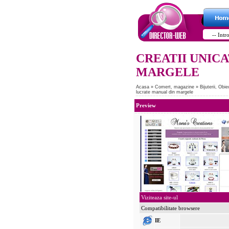
CREATII UNIC
MARGELE
Acasa
»
Comert, magazine
»
Bijuterii, Obi
lucrate manual din margele
Preview
Viziteaza site-ul
Compatibilitate browsere
IE