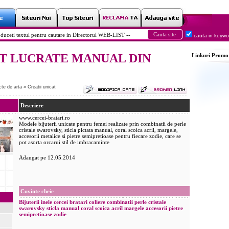
cauta in keyw
AT LUCRATE MANUAL DIN
Linkuri
Promo
ecte de arta
»
Creatii unicat
Descriere
www.cercei-bratari.ro
Modele bijuterii unicate pentru femei realizate prin combinatii de perle
cristale swarovsky, sticla pictata manual, coral scoica acril, margele,
accesorii metalice si pietre semipretioase pentru fiecare zodie, care se
pot asorta orcarui stil de imbracaminte
Adaugat pe 12.05.2014
Cuvinte cheie
Bijuterii
inele
cercei
bratari
coliere
combinatii
perle
cristale
swarovsky
sticla
manual
coral
scoica
acril
margele
accesorii
pietre
semipretioase
zodie