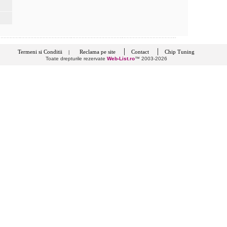
|
|
Termeni si Conditii
Reclama pe site
Contact
Chip Tuning
|
Toate drepturile rezervate
Web-List.ro
™ 2003-2026