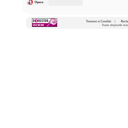
Opera
Termeni si Conditii
Recla
|
Toate drepturile re