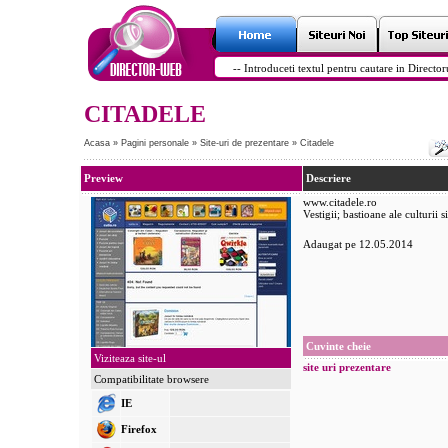
CITADELE
Acasa
»
Pagini personale
»
Site-uri de prezentare
»
Citadele
Preview
Descriere
www.citadele.ro
Vestigii; bastioane ale culturii si
Adaugat pe 12.05.2014
Cuvinte cheie
Viziteaza site-ul
site
uri
prezentare
Compatibilitate browsere
IE
Firefox