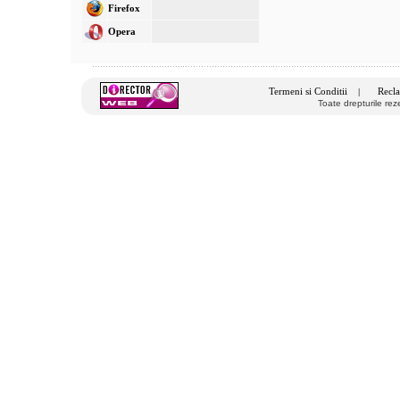
Firefox
Opera
Termeni si Conditii
Recla
|
Toate drepturile re