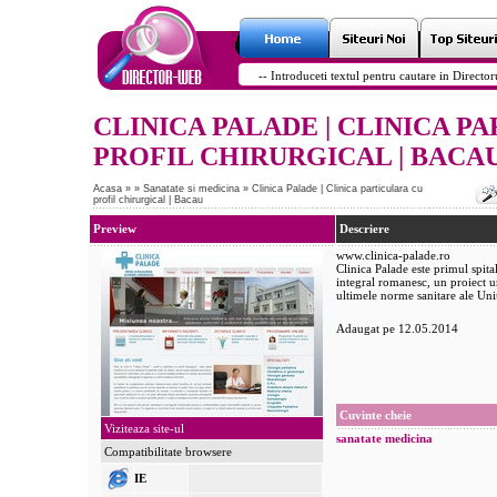
CLINICA PALADE | CLINICA P
PROFIL CHIRURGICAL | BACA
Acasa
»
»
Sanatate si medicina
»
Clinica Palade | Clinica particulara cu
profil chirurgical | Bacau
Preview
Descriere
www.clinica-palade.ro
Clinica Palade este primul spital
integral romanesc, un proiect u
ultimele norme sanitare ale Un
Adaugat pe 12.05.2014
Cuvinte cheie
Viziteaza site-ul
sanatate
medicina
Compatibilitate browsere
IE