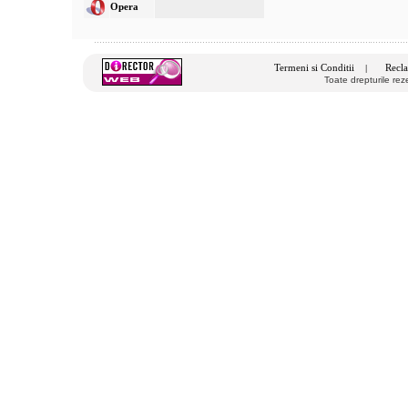
Opera
Termeni si Conditii
Recla
|
Toate drepturile re