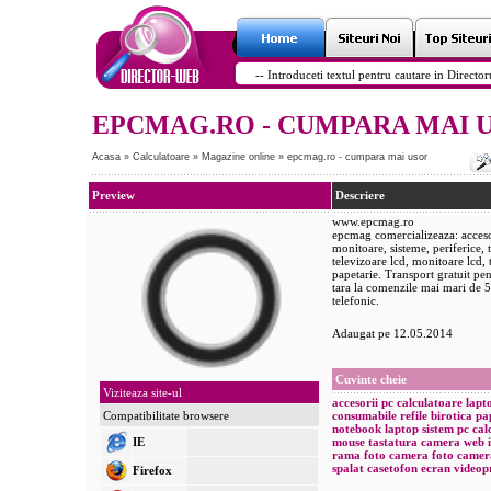
EPCMAG.RO - CUMPARA MAI 
Acasa
»
Calculatoare
»
Magazine online
»
epcmag.ro - cumpara mai usor
Preview
Descriere
www.epcmag.ro
epcmag comercializeaza: accesori
monitoare, sisteme, periferice, 
televizoare lcd, monitoare lcd, 
papetarie. Transport gratuit pe
tara la comenzile mai mari de 5
telefonic.
Adaugat pe 12.05.2014
Cuvinte cheie
Viziteaza site-ul
accesorii pc
calculatoare
lapt
Compatibilitate browsere
consumabile
refile
birotica
pa
notebook
laptop
sistem
pc
cal
IE
mouse
tastatura
camera web
rama foto
camera foto
camer
spalat
casetofon
ecran
videop
Firefox