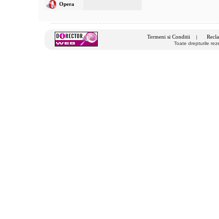
Opera
Termeni si Conditii
Recla
|
Toate drepturile re