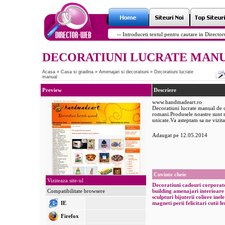
DECORATIUNI LUCRATE MAN
Acasa
»
Casa si gradina
»
Amenajari si decoratiuni
»
Decoratiuni lucrate
manual
Preview
Descriere
www.handmadeart.ro
Decoratiuni lucrate manual de ca
romani.Produsele noastre sunt re
unicate.Va asteptam sa ne vizita
Adaugat pe 12.05.2014
Cuvinte cheie
Viziteaza site-ul
Decoratiuni
cadouri
corporat
Compatibilitate browsere
building
amenajari interioare
sculpturi
bijuterii
coliere
inele
IE
magneti
perii
felicitari
cutii l
Firefox