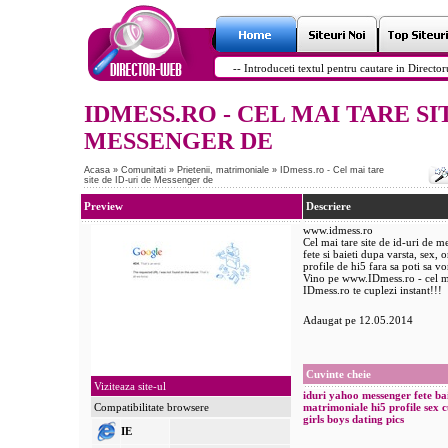
IDMESS.RO - CEL MAI TARE SI
MESSENGER DE
Acasa
»
Comunitati
»
Prietenii, matrimoniale
»
IDmess.ro - Cel mai tare
site de ID-uri de Messenger de
Preview
Descriere
www.idmess.ro
Cel mai tare site de id-uri de m
fete si baieti dupa varsta, sex, o
profile de hi5 fara sa poti sa v
Vino pe www.IDmess.ro - cel ma
IDmess.ro te cuplezi instant!!!
Adaugat pe 12.05.2014
Cuvinte cheie
Viziteaza site-ul
iduri
yahoo
messenger
fete
ba
Compatibilitate browsere
matrimoniale
hi5
profile
sex
c
girls
boys
dating
pics
IE