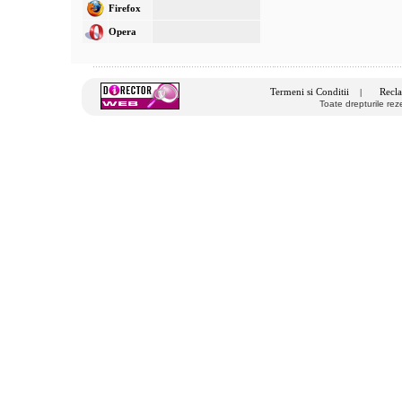
Firefox
Opera
Termeni si Conditii
Recla
|
Toate drepturile re