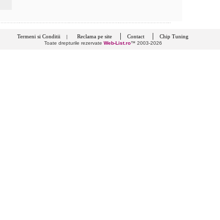
|
|
Termeni si Conditii
Reclama pe site
Contact
Chip Tuning
|
Toate drepturile rezervate
Web-List.ro
™ 2003-2026