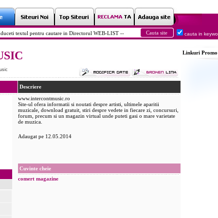
cauta in keyw
USIC
Linkuri
Promo
usic
Descriere
www.intercontmusic.ro
Site-ul ofera informatii si noutati despre artisti, ultimele aparitii
muzicale, download gratuit, stiri despre vedete in fiecare zi, concursuri,
forum, precum si un magazin virtual unde puteti gasi o mare varietate
de muzica.
Adaugat pe 12.05.2014
Cuvinte cheie
comert
magazine