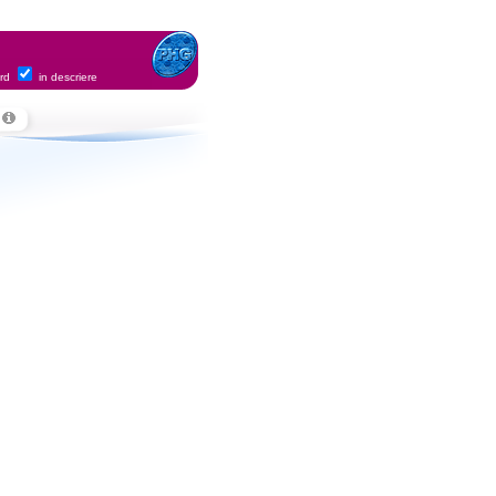
ord
in descriere