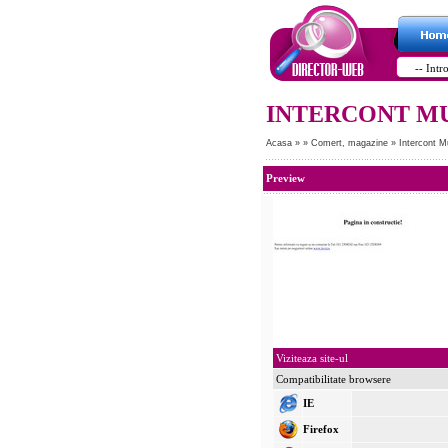
INTERCONT M
Acasa
»
»
Comert, magazine
»
Intercont M
Preview
Viziteaza site-ul
Compatibilitate browsere
IE
Firefox