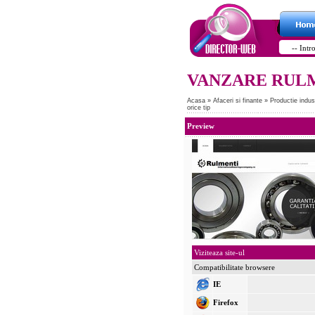
VANZARE RULM
Acasa
»
Afaceri si finante
»
Productie indus
orice tip
Preview
Viziteaza site-ul
Compatibilitate browsere
IE
Firefox