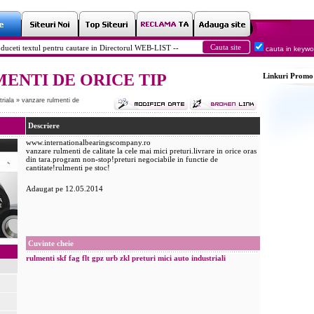
cauta in keyw
ENTI DE ORICE TIP
Linkuri
Promo
triala
»
vanzare rulmenti de
Descriere
www.internationalbearingscompany.ro
vanzare rulmenti de calitate la cele mai mici preturi.livrare in orice oras
din tara.program non-stop!preturi negociabile in functie de
cantitate!rulmenti pe stoc!
Adaugat pe 12.05.2014
Cuvinte cheie
rulmenti
skf
fag
flt
gpz
urb
zkl
preturi mici
auto
industriali