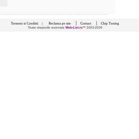
|
|
Termeni si Conditii
Reclama pe site
Contact
Chip Tuning
|
Toate drepturile rezervate
Web-List.ro
™ 2003-2026