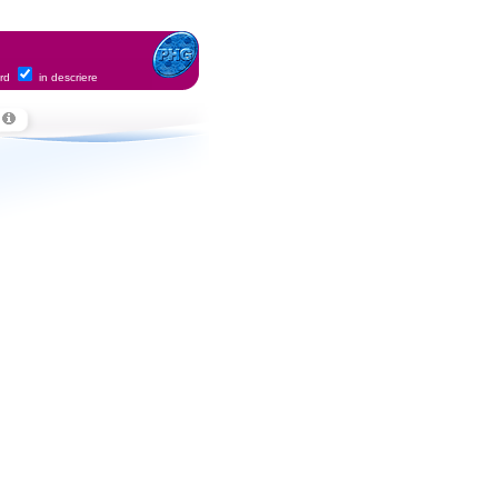
ord
in descriere