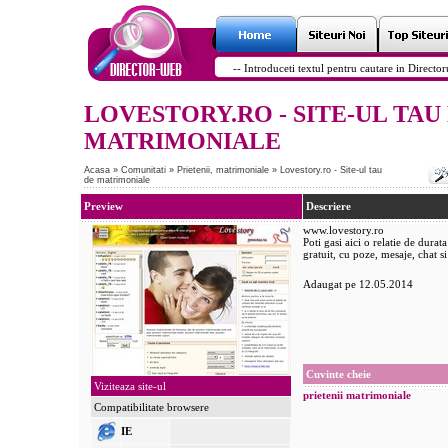
LOVESTORY.RO - SITE-UL TAU
MATRIMONIALE
Acasa
»
Comunitati
»
Prietenii, matrimoniale
»
Lovestory.ro - Site-ul tau
de matrimoniale
Preview
Descriere
www.lovestory.ro
Poti gasi aici o relatie de durat
gratuit, cu poze, mesaje, chat si
Adaugat pe 12.05.2014
Cuvinte cheie
Viziteaza site-ul
prietenii
matrimoniale
Compatibilitate browsere
IE