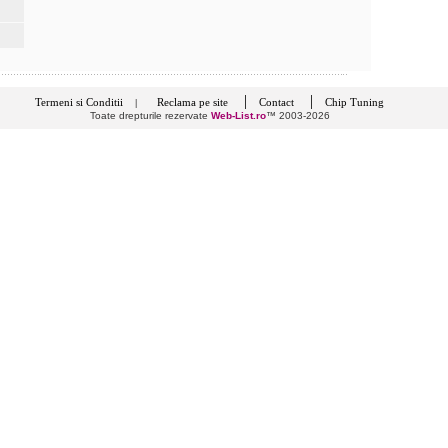
|
|
Termeni si Conditii
Reclama pe site
Contact
Chip Tuning
|
Toate drepturile rezervate
Web-List.ro
™ 2003-2026