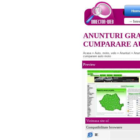
ANUNTURI GRA
CUMPARARE A
Acasa
»
Auto, moto, velo
»
Anunturi
»
Anun
cumparare auto moto
Preview
Viziteaza site-ul
Compatibilitate browsere
IE