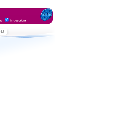
ord
in descriere