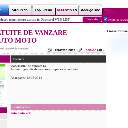
cauta in keyw
TUITE DE VANZARE
Linkuri
Promo
UTO MOTO
turi gratuite de vanzare
Descriere
www.masini-de-vanzare.ro
Anunturi gratuite de vanzare cumparare auto moto.
Adaugat pe 12.05.2014
Cuvinte cheie
auto
moto
velo