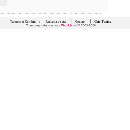
|
|
Termeni si Conditii
Reclama pe site
Contact
Chip Tuning
|
Toate drepturile rezervate
Web-List.ro
™ 2003-2026