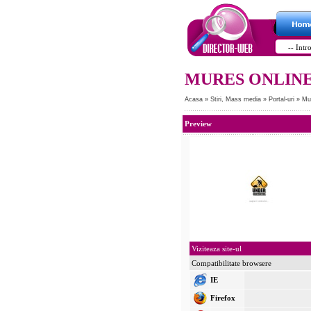
MURES ONLIN
Acasa
»
Stiri, Mass media
»
Portal-uri
»
Mu
Preview
Viziteaza site-ul
Compatibilitate browsere
IE
Firefox