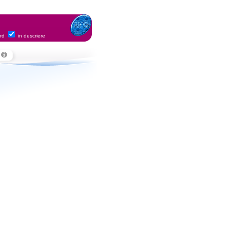
ord
in descriere