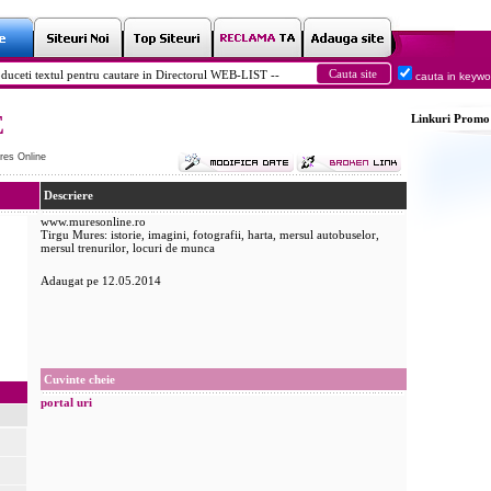
cauta in keyw
E
Linkuri
Promo
res Online
Descriere
www.muresonline.ro
Tirgu Mures: istorie, imagini, fotografii, harta, mersul autobuselor,
mersul trenurilor, locuri de munca
Adaugat pe 12.05.2014
Cuvinte cheie
portal
uri