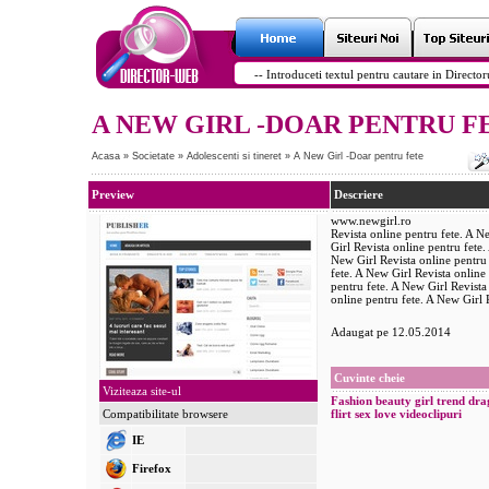
A NEW GIRL -DOAR PENTRU F
Acasa
»
Societate
»
Adolescenti si tineret
»
A New Girl -Doar pentru fete
Preview
Descriere
www.newgirl.ro
Revista online pentru fete. A N
Girl Revista online pentru fete.
New Girl Revista online pentru 
fete. A New Girl Revista online
pentru fete. A New Girl Revista
online pentru fete. A New Girl 
Adaugat pe 12.05.2014
Cuvinte cheie
Viziteaza site-ul
Fashion
beauty
girl
trend
dra
Compatibilitate browsere
flirt
sex
love
videoclipuri
IE
Firefox