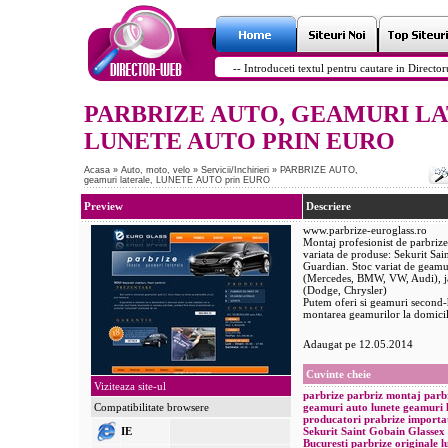
PARBRIZE AUTO, GEAMURI L
LUNETE AUTO PRIN EURO
Acasa
»
Auto, moto, velo
»
Servicii/Inchirieri
»
PARBRIZE AUTO,
geamuri laterale, LUNETE AUTO prin EURO
Preview
Descriere
www.parbrize-euroglass.ro
Montaj profesionist de parbrize
variata de produse: Sekurit Sai
Guardian. Stoc variat de geamu
(Mercedes, BMW, VW, Audi), j
(Dodge, Chrysler)
Putem oferi si geamuri second-
montarea geamurilor la domicili
Adaugat pe 12.05.2014
Cuvinte cheie
Viziteaza site-ul
parbrize
parbriz
montaj parb
Compatibilitate browsere
geamuri auto
lunete
geamuri l
producatori prabrize
importa
IE
Sekurit Saint Gobain
Glassex
Bucuresti
parbrize originale
l