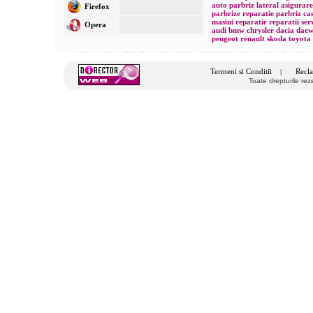
auto
parbriz lateral
asigurare
Firefox
parbrize
reparatie parbriz
ca
masini
reparatie
reparatii
ser
Opera
audi
bmw
chrysler
dacia
dae
peugeot
renault
skoda
toyota
Termeni si Conditii
Recla
|
Toate drepturile re