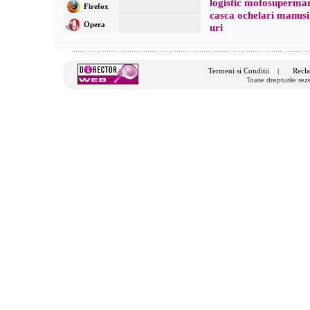
logistic motosuperma
Firefox
casca ochelari manus
Opera
uri
Termeni si Conditii
Recla
|
Toate drepturile re