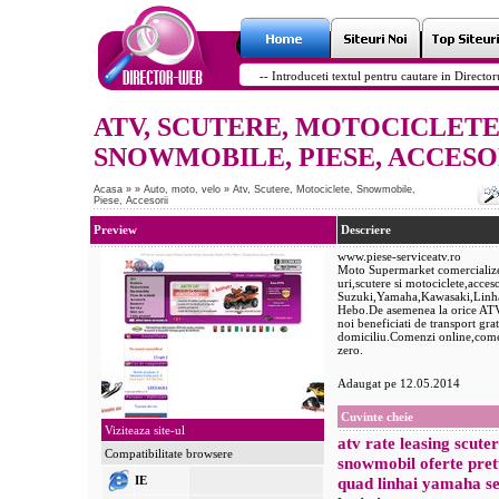
ATV, SCUTERE, MOTOCICLETE
SNOWMOBILE, PIESE, ACCESO
Acasa
»
»
Auto, moto, velo
»
Atv, Scutere, Motociclete, Snowmobile,
Piese, Accesorii
Preview
Descriere
www.piese-serviceatv.ro
Moto Supermarket comercialize
uri,scutere si motociclete,acces
Suzuki,Yamaha,Kawasaki,Linha
Hebo.De asemenea la orice ATV,
noi beneficiati de transport gratu
domiciliu.Comenzi online,comen
zero.
Adaugat pe 12.05.2014
Cuvinte cheie
Viziteaza site-ul
atv rate leasing scute
Compatibilitate browsere
snowmobil oferte pretu
IE
quad linhai yamaha se