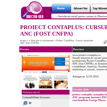
PROIECT CONTAPLUS: CURSU
ANC (FOST CNFPA)
Acasa
»
»
Educatie si invatamant
»
Proiect ContaPlus: Cursuri autorizate
ANC (fost CNFPA)
Preview
Descriere
www.proiect-contaplus.ro
Sunteti interesat de cursuri aut
profesionala Proiect ContaPlus 
ANC (fost CNFPA), in domenii p
contabilitate, financiar, fiscal
marketing si vanzari, resurse um
Adaugat pe 12.05.2014
Cuvinte cheie
Viziteaza site-ul
proiect contaplus
contaplus
f
Compatibilitate browsere
ANC
programe instruire
ANC 
cost-beneficiu
George Mares. 
IE