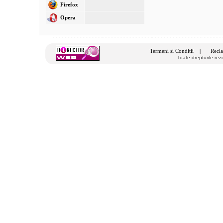
Firefox
Opera
Termeni si Conditii
Recla
|
Toate drepturile re