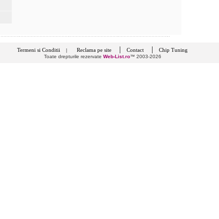
|
|
Termeni si Conditii
Reclama pe site
Contact
Chip Tuning
|
Toate drepturile rezervate
Web-List.ro
™ 2003-2026