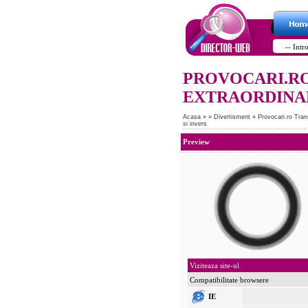
PROVOCARI.R
EXTRAORDINAR
Acasa
»
»
Divertisment
»
Provocari.ro Tran
si invers
Preview
Viziteaza site-ul
Compatibilitate browsere
IE