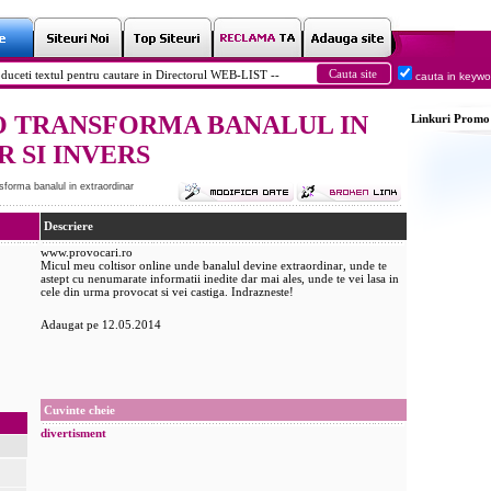
cauta in keyw
O TRANSFORMA BANALUL IN
Linkuri
Promo
 SI INVERS
sforma banalul in extraordinar
Descriere
www.provocari.ro
Micul meu coltisor online unde banalul devine extraordinar, unde te
astept cu nenumarate informatii inedite dar mai ales, unde te vei lasa in
cele din urma provocat si vei castiga. Indrazneste!
Adaugat pe 12.05.2014
Cuvinte cheie
divertisment