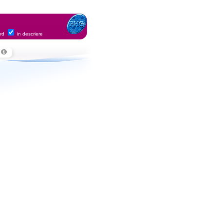
ord
in descriere