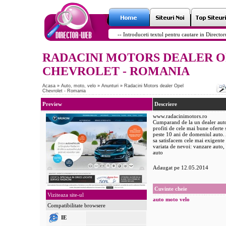
RADACINI MOTORS DEALER O
CHEVROLET - ROMANIA
Acasa
»
Auto, moto, velo
»
Anunturi
»
Radacini Motors dealer Opel
Chevrolet - Romania
Preview
Descriere
www.radacinimotors.ro
Cumparand de la un dealer auto
profiti de cele mai bune oferte 
peste 10 ani de domeniul auto.
sa satisfacem cele mai exigente c
variata de nevoi: vanzare auto, 
auto
Adaugat pe 12.05.2014
Cuvinte cheie
Viziteaza site-ul
auto
moto
velo
Compatibilitate browsere
IE