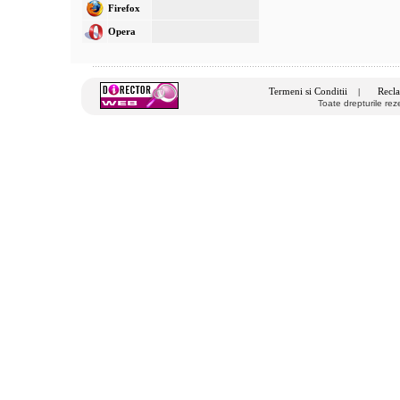
Firefox
Opera
Termeni si Conditii
Recla
|
Toate drepturile re