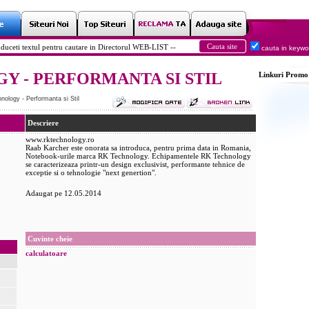
cauta in keyw
 - PERFORMANTA SI STIL
Linkuri
Promo
ology - Performanta si Stil
Descriere
www.rktechnology.ro
Raab Karcher este onorata sa introduca, pentru prima data in Romania,
Notebook-urile marca RK Technology. Echipamentele RK Technology
se caracterizeaza printr-un design exclusivist, performante tehnice de
exceptie si o tehnologie "next genertion".
Adaugat pe 12.05.2014
Cuvinte cheie
calculatoare