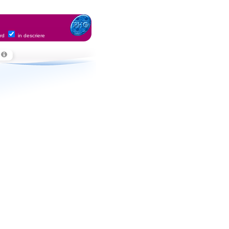
ord
in descriere