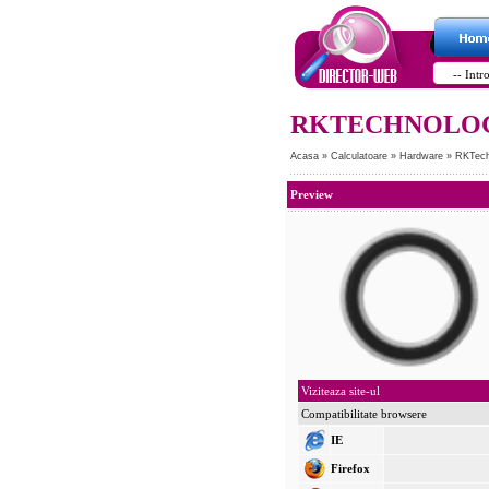
RKTECHNOLOGY
Acasa
»
Calculatoare
»
Hardware
»
RKTechn
Preview
Viziteaza site-ul
Compatibilitate browsere
IE
Firefox