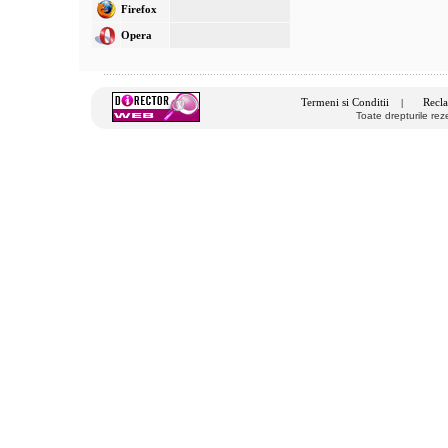
Firefox
Opera
Termeni si Conditii
Recla
|
Toate drepturile re