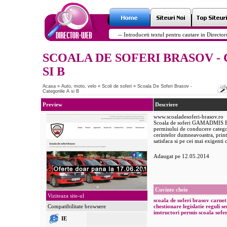
SCOALA DE SOFERI BRASOV -
SI B
Acasa
»
Auto, moto, velo
»
Scoli de soferi
»
Scoala De Soferi Brasov -
Categoriile A si B
Preview
Descriere
www.scoaladesoferi-brasov.ro
Scoala de soferi GAMADMIS Bra
permisului de conducere categor
cerintelor dumneavoastra, print
satisfaca si pe cei mai exigenti 
Adaugat pe 12.05.2014
Cuvinte cheie
Viziteaza site-ul
scoala
de
soferi
brasov
carnet
Compatibilitate browsere
chestionare
legislatie
reguli
s
instructori
permis
scoala
sofe
IE