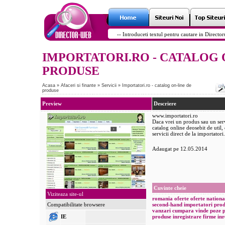
IMPORTATORI.RO - CATALOG 
PRODUSE
Acasa
»
Afaceri si finante
»
Servicii
»
Importatori.ro - catalog on-line de
produse
Preview
Descriere
www.importatori.ro
Daca vrei un produs sau un serv
catalog online deosebit de util
servicii direct de la importatori.
Adaugat pe 12.05.2014
Cuvinte cheie
Viziteaza site-ul
romania
oferte
oferte nationa
Compatibilitate browsere
second-hand
importatori
prod
vanzari
cumpara
vinde
poze 
IE
produse
inregistrare firme
inr